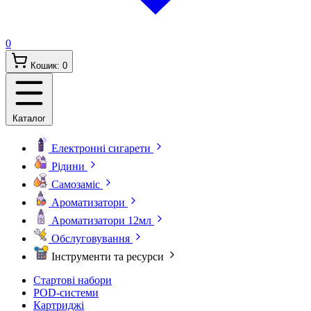
0
Кошик:
0
Каталог
Електронні сигарети
Рідини
Самозаміс
Ароматизатори
Ароматизатори 12мл
Обслуговування
Інструменти та ресурси
Стартові набори
POD-системи
Картриджі