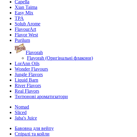
Capella
Xian Taima
Easy Mix
TPA
Solub Arome
FlavourArt
Flavor West
Purilum
Flavorah
Flavorah (Оригінальні флакони)
LorAnn Oils
Wonder Flavours
Jungle Flavors
Liquid Barn
River Flavors
Real Flavors
Тютюнові ароматизатори
Nomad
Sliced
Jaba's Juice
Бавовна для вейпу
Спіралі та койли