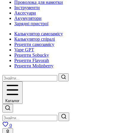
Проволока для намотки
Інструменти
Аксесуари
Акумулятори
Зарядні пристрої
Калькулятор самозамісу
Калькулятор спіралі
Рецепти самозамісу
Vape GPT
Рецепти Sobucky
Рецепти Flavorah
Рецепти Molinberry
Каталог
0