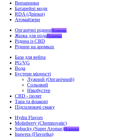
Випарники
Батарейні моди
RDA (Дріпки)
Атомайзери
Органічні рідини
Новинки
Жижа для пода
Новинки
Рідина із CBD
Рідини на аромках
База для вейпа
PG/VG
Вода
Бустери міцності
Лужний (Органічний)
Сольовий
Нікобустер
CBD - ізолят
Тара та флаконі
Підсилювачі смаку
Hydra Flavors
Molinberry (Chemnovatic)
Sobucky (Super Aromas)
Новинки
Inawera (Flavorika)