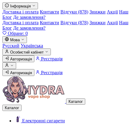
Інформація
Доставка і оплата
Контакти
Відгуки (878)
Знижки
Акції
Наш
Блог
Де замовлення?
Доставка і оплата
Контакти
Відгуки (878)
Знижки
Акції
Наш
Блог
Де замовлення?
Обране:
0
Мова
Русский
Українська
Особистий кабінет
Реєстрація
Авторизація
Реєстрація
Авторизація
Каталог
Каталог
Електронні сигарети