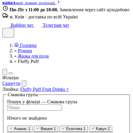
канал
акції, новини, розіграші
Пн–Пт з 11:00 до 18:00.
Замовлення через сайт цілодобово
м. Київ · доставка по всій Україні
Вайбер чат
Телеграм чат
Головна
»
Рідини
»
Жижа для пода
»
Fluffy Puff
Фільтри
Скинути
Лінійка:
Fluffy Puff Fruit Drinks
×
Смакова група
Пошук у фільтрі — Смакова група
Нічого не знайдено
Ананас
1
Вишня
1
Екзотика
1
Кавун
2