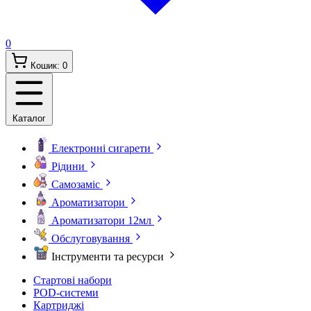
0
Кошик:
0
Каталог
Електронні сигарети
Рідини
Самозаміс
Ароматизатори
Ароматизатори 12мл
Обслуговування
Інструменти та ресурси
Стартові набори
POD-системи
Картриджі