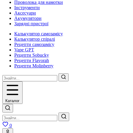
Проволока для намотки
Інструменти
Аксесуари
Акумулятори
Зарядні пристрої
Калькулятор самозамісу
Калькулятор спіралі
Рецепти самозамісу
Vape GPT
Рецепти Sobucky
Рецепти Flavorah
Рецепти Molinberry
Каталог
0