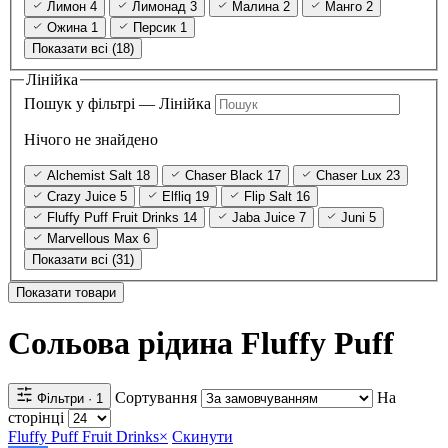
Лимон
4
Лимонад
3
Малина
2
Манго
2
Ожина
1
Персик
1
Показати всі (18)
Лінійка
Пошук у фільтрі — Лінійка
Нічого не знайдено
Alchemist Salt
18
Chaser Black
17
Chaser Lux
23
Crazy Juice
5
Elfliq
19
Flip Salt
16
Fluffy Puff Fruit Drinks
14
Jaba Juice
7
Juni
5
Marvellous Max
6
Показати всі (31)
Показати товари
Сольова рідина Fluffy Puff
Сортування
На
Фільтри
· 1
сторінці
Fluffy Puff Fruit Drinks
×
Скинути