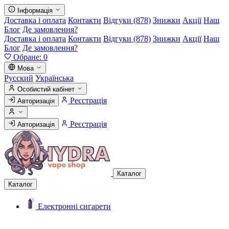
Інформація
Доставка і оплата
Контакти
Відгуки (878)
Знижки
Акції
Наш
Блог
Де замовлення?
Доставка і оплата
Контакти
Відгуки (878)
Знижки
Акції
Наш
Блог
Де замовлення?
Обране:
0
Мова
Русский
Українська
Особистий кабінет
Реєстрація
Авторизація
Реєстрація
Авторизація
Каталог
Каталог
Електронні сигарети