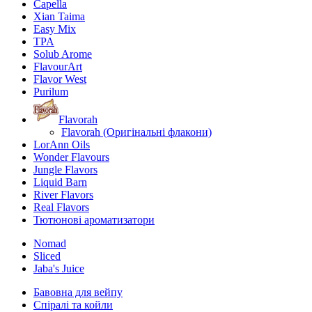
Capella
Xian Taima
Easy Mix
TPA
Solub Arome
FlavourArt
Flavor West
Purilum
Flavorah
Flavorah (Оригінальні флакони)
LorAnn Oils
Wonder Flavours
Jungle Flavors
Liquid Barn
River Flavors
Real Flavors
Тютюнові ароматизатори
Nomad
Sliced
Jaba's Juice
Бавовна для вейпу
Спіралі та койли