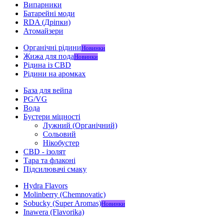
Випарники
Батарейні моди
RDA (Дріпки)
Атомайзери
Органічні рідини
Новинки
Жижа для пода
Новинки
Рідина із CBD
Рідини на аромках
База для вейпа
PG/VG
Вода
Бустери міцності
Лужний (Органічний)
Сольовий
Нікобустер
CBD - ізолят
Тара та флаконі
Підсилювачі смаку
Hydra Flavors
Molinberry (Chemnovatic)
Sobucky (Super Aromas)
Новинки
Inawera (Flavorika)