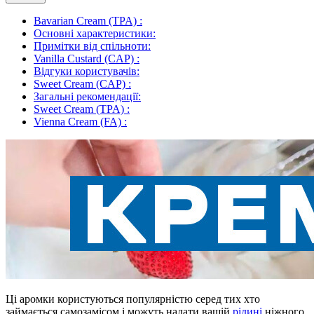
Bavarian Cream (TPA) :
Основні характеристики:
Примітки від спільноти:
Vanilla Custard (CAP) :
Відгуки користувачів:
Sweet Cream (CAP) :
Загальні рекомендації:
Sweet Cream (TPA) :
Vienna Cream (FA) :
Ці аромки користуються популярністю серед тих хто
займається самозамісом і можуть надати вашій
рідині
ніжного