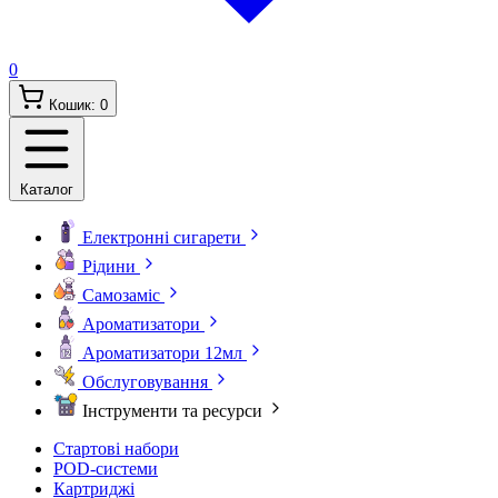
0
Кошик:
0
Каталог
Електронні сигарети
Рідини
Самозаміс
Ароматизатори
Ароматизатори 12мл
Обслуговування
Інструменти та ресурси
Стартові набори
POD-системи
Картриджі