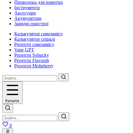
Проволока для намотки
Інструменти
Аксесуари
Акумулятори
Зарядні пристрої
Калькулятор самозамісу
Калькулятор спіралі
Рецепти самозамісу
Vape GPT
Рецепти Sobucky
Рецепти Flavorah
Рецепти Molinberry
Каталог
0