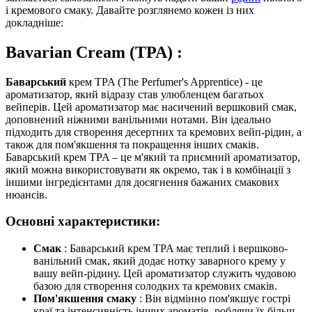
і кремового смаку. Давайте розглянемо кожен із них
докладніше:
Bavarian Cream (TPA)
:
Баварський
крем TPA (The Perfumer's Apprentice) - це
ароматизатор, який відразу став улюбленцем багатьох
вейперів. Цей ароматизатор має насичений вершковий смак,
доповнений ніжними ванільними нотами. Він ідеально
підходить для створення десертних та кремових вейп-рідин, а
також для пом'якшення та покращення інших смаків.
Баварський крем TPA – це м'який та приємний ароматизатор,
який можна використовувати як окремо, так і в комбінації з
іншими інгредієнтами для досягнення бажаних смакових
нюансів.
Основні характеристики:
Смак
: Баварський крем TPA має теплий і вершково-
ванільний смак, який додає нотку заварного крему у
вашу вейп-рідину. Цей ароматизатор служить чудовою
базою для створення солодких та кремових смаків.
Пом'якшення смаку
: Він відмінно пом'якшує гострі
краї та інтенсивність інших ароматів, роблячи їх більш