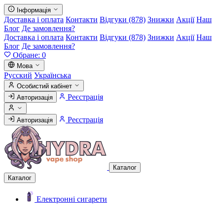
Інформація
Доставка і оплата
Контакти
Відгуки (878)
Знижки
Акції
Наш
Блог
Де замовлення?
Доставка і оплата
Контакти
Відгуки (878)
Знижки
Акції
Наш
Блог
Де замовлення?
Обране:
0
Мова
Русский
Українська
Особистий кабінет
Реєстрація
Авторизація
Реєстрація
Авторизація
Каталог
Каталог
Електронні сигарети