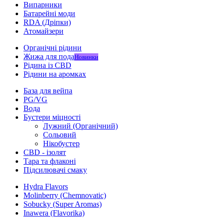
Випарники
Батарейні моди
RDA (Дріпки)
Атомайзери
Органічні рідини
Жижа для пода
Новинки
Рідина із CBD
Рідини на аромках
База для вейпа
PG/VG
Вода
Бустери міцності
Лужний (Органічний)
Сольовий
Нікобустер
CBD - ізолят
Тара та флаконі
Підсилювачі смаку
Hydra Flavors
Molinberry (Chemnovatic)
Sobucky (Super Aromas)
Inawera (Flavorika)