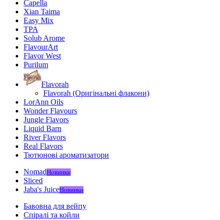
Capella
Xian Taima
Easy Mix
TPA
Solub Arome
FlavourArt
Flavor West
Purilum
Flavorah
Flavorah (Оригінальні флакони)
LorAnn Oils
Wonder Flavours
Jungle Flavors
Liquid Barn
River Flavors
Real Flavors
Тютюнові ароматизатори
Nomad
Новинки
Sliced
Jaba's Juice
Новинки
Бавовна для вейпу
Спіралі та койли