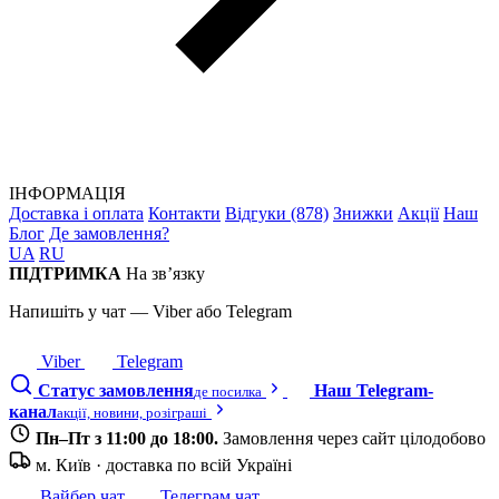
ІНФОРМАЦІЯ
Доставка і оплата
Контакти
Відгуки (878)
Знижки
Акції
Наш
Блог
Де замовлення?
UA
RU
ПІДТРИМКА
На зв’язку
Напишіть у чат — Viber або Telegram
Viber
Telegram
Статус замовлення
Наш Telegram-
де посилка
канал
акції, новини, розіграші
Пн–Пт з 11:00 до 18:00.
Замовлення через сайт цілодобово
м. Київ · доставка по всій Україні
Вайбер чат
Телеграм чат