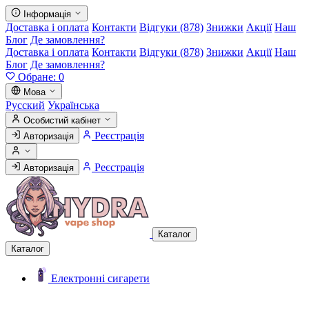
Інформація
Доставка і оплата
Контакти
Відгуки (878)
Знижки
Акції
Наш
Блог
Де замовлення?
Доставка і оплата
Контакти
Відгуки (878)
Знижки
Акції
Наш
Блог
Де замовлення?
Обране:
0
Мова
Русский
Українська
Особистий кабінет
Реєстрація
Авторизація
Реєстрація
Авторизація
Каталог
Каталог
Електронні сигарети