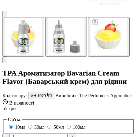
TPA Ароматизатор Bavarian Cream
Flavor (Баварський крем) для рідини
Код товару:
Виробник:
The Perfumer’s Apprentice
VH-1029
В наявності
55 грн
Об'єм:
10мл
30мл
50мл
100мл
−
+