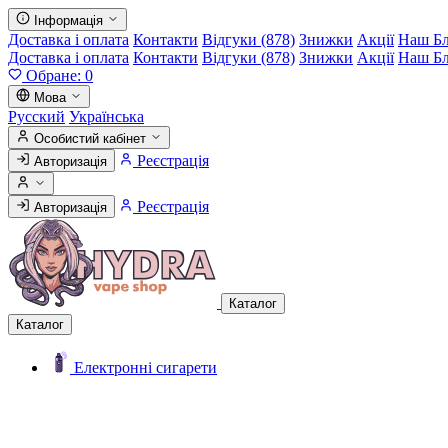
Інформація
Доставка і оплата
Контакти
Відгуки (878)
Знижки
Акції
Наш Б
Доставка і оплата
Контакти
Відгуки (878)
Знижки
Акції
Наш Б
Обране:
0
Мова
Русский
Українська
Особистий кабінет
Реєстрація
Авторизація
Реєстрація
Авторизація
Каталог
Каталог
Електронні сигарети