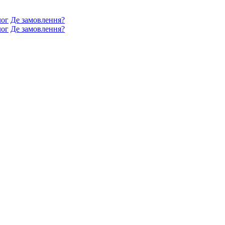
лог
Де замовлення?
лог
Де замовлення?