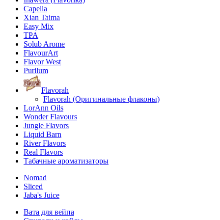
Capella
Xian Taima
Easy Mix
TPA
Solub Arome
FlavourArt
Flavor West
Purilum
Flavorah
Flavorah (Оригинальные флаконы)
LorAnn Oils
Wonder Flavours
Jungle Flavors
Liquid Barn
River Flavors
Real Flavors
Табачные ароматизаторы
Nomad
Sliced
Jaba's Juice
Вата для вейпа