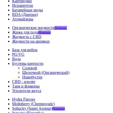
Картриджи
Испарители
Батарейные моды
RDA (Дрипки)
Атомайзеры
Органические жидкости
Новинки
Жижа для пода
Новинки
Жидкость с CBD
Жидкости на аромках
База для вейпа
PG/VG
Вода
Бустеры крепости
Солевой
Щелочной (Органический)
Никобустер
CBD - изолят
Тара и флаконы
Усилители вкуса
Hydra Flavors
Molinberry (Chemnovatic)
Sobucky (Super Aromas)
Новинки
Inawera (Flavorika)