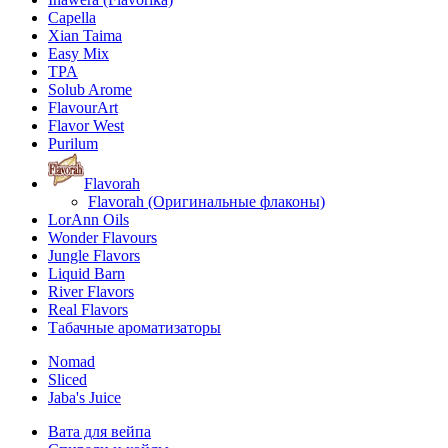
Capella
Xian Taima
Easy Mix
TPA
Solub Arome
FlavourArt
Flavor West
Purilum
Flavorah
Flavorah (Оригинальные флаконы)
LorAnn Oils
Wonder Flavours
Jungle Flavors
Liquid Barn
River Flavors
Real Flavors
Табачные ароматизаторы
Nomad
Sliced
Jaba's Juice
Вата для вейпа