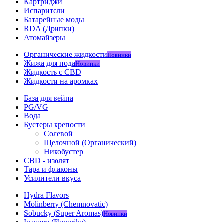
Картриджи
Испарители
Батарейные моды
RDA (Дрипки)
Атомайзеры
Органические жидкости
Новинки
Жижа для пода
Новинки
Жидкость с CBD
Жидкости на аромках
База для вейпа
PG/VG
Вода
Бустеры крепости
Солевой
Щелочной (Органический)
Никобустер
CBD - изолят
Тара и флаконы
Усилители вкуса
Hydra Flavors
Molinberry (Chemnovatic)
Sobucky (Super Aromas)
Новинки
Inawera (Flavorika)