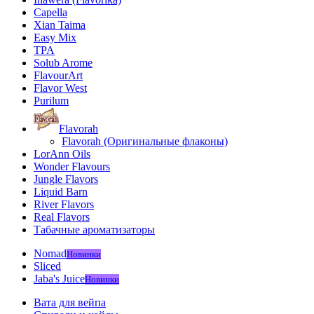
Capella
Xian Taima
Easy Mix
TPA
Solub Arome
FlavourArt
Flavor West
Purilum
Flavorah
Flavorah (Оригинальные флаконы)
LorAnn Oils
Wonder Flavours
Jungle Flavors
Liquid Barn
River Flavors
Real Flavors
Табачные ароматизаторы
Nomad
Новинки
Sliced
Jaba's Juice
Новинки
Вата для вейпа