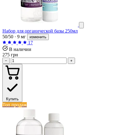
Набор для органической базы 250мл
50/50 · 9 мг
изменить
17
В наличии
275 грн
−
+
Купить
Топ продаж