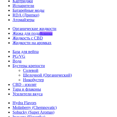
Картриджи
Испарители
Батарейные моды
RDA (Дрипки)
Атомайзеры
Органические жидкости
Жижа для пода
Новинки
Жидкость с CBD
Жидкости на аромках
База для вейпа
PG/VG
Вода
Бустеры крепости
Солевой
Щелочной (Органический)
Никобустер
CBD - изолят
Тара и флаконы
Усилители вкуса
Hydra Flavors
Molinberry (Chemnovatic)
Sobucky (Super Aromas)
Inawera (Flavorika)