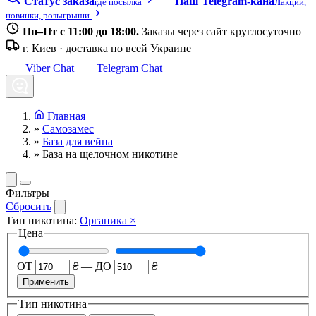
Статус заказа
Наш Telegram-канал
где посылка
акции,
новинки, розыгрыши
Пн–Пт с 11:00 до 18:00.
Заказы через сайт круглосуточно
г. Киев · доставка по всей Украине
Viber Chat
Telegram Chat
Главная
»
Самозамес
»
База для вейпа
»
База на щелочном никотине
Фильтры
Сбросить
Тип никотина:
Органика
×
Цена
ОТ
₴
—
ДО
₴
Применить
Тип никотина