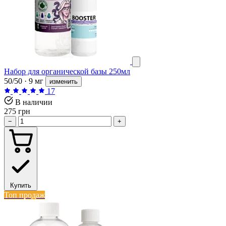
Набор для органической базы 250мл
50/50 · 9 мг
изменить
17
В наличии
275 грн
−
+
Купить
Топ продаж