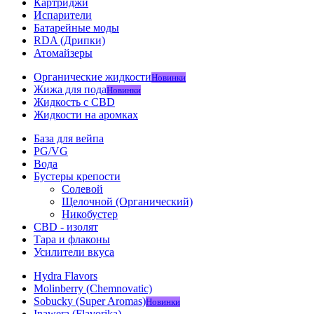
Картриджи
Испарители
Батарейные моды
RDA (Дрипки)
Атомайзеры
Органические жидкости
Новинки
Жижа для пода
Новинки
Жидкость с CBD
Жидкости на аромках
База для вейпа
PG/VG
Вода
Бустеры крепости
Солевой
Щелочной (Органический)
Никобустер
CBD - изолят
Тара и флаконы
Усилители вкуса
Hydra Flavors
Molinberry (Chemnovatic)
Sobucky (Super Aromas)
Новинки
Inawera (Flavorika)