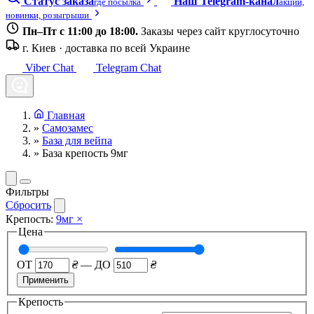
Статус заказа
Наш Telegram-канал
где посылка
акции,
новинки, розыгрыши
Пн–Пт с 11:00 до 18:00.
Заказы через сайт круглосуточно
г. Киев · доставка по всей Украине
Viber Chat
Telegram Chat
Главная
»
Самозамес
»
База для вейпа
»
База крепость 9мг
Фильтры
Сбросить
Крепость:
9мг
×
Цена
ОТ
₴
—
ДО
₴
Применить
Крепость