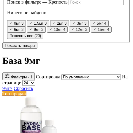
Поиск в фильтре — Крепость
Ничего не найдено
0мг
3
1.5мг
3
2мг
3
3мг
3
5мг
4
6мг
3
9мг
3
10мг
4
12мг
3
15мг
4
Показать все (20)
Показать товары
База 9мг
Сортировка
На
Фильтры
· 1
странице
9мг
×
Сбросить
Топ продаж