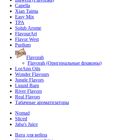
Capella
Xian Taima
Easy Mix
TPA
Solub Arome
FlavourArt
Flavor West
Purilum
Flavorah
Flavorah (Оригинальные флаконы)
LorAnn Oils
Wonder Flavours
Jungle Flavors
Liquid Barn
River Flavors
Real Flavors
Табачные ароматизаторы
Nomad
Sliced
Jaba's Juice
Вата для вейпа