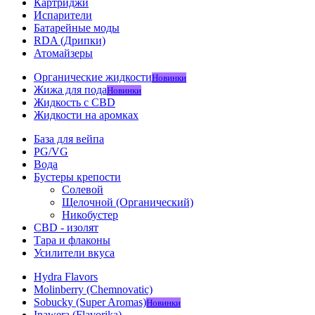
Картриджи
Испарители
Батарейные моды
RDA (Дрипки)
Атомайзеры
Органические жидкости
Новинки
Жижа для пода
Новинки
Жидкость с CBD
Жидкости на аромках
База для вейпа
PG/VG
Вода
Бустеры крепости
Солевой
Щелочной (Органический)
Никобустер
CBD - изолят
Тара и флаконы
Усилители вкуса
Hydra Flavors
Molinberry (Chemnovatic)
Sobucky (Super Aromas)
Новинки
Inawera (Flavorika)