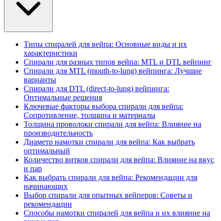
Типы спиралей для вейпа: Основные виды и их
характеристики
Спирали для разных типов вейпа: MTL и DTL вейпинг
Спирали для MTL (mouth-to-lung) вейпинга: Лучшие
варианты
Спирали для DTL (direct-to-lung) вейпинга:
Оптимальные решения
Ключевые факторы выбора спирали для вейпа:
Сопротивление, толщина и материалы
Толщина проволоки спирали для вейпа: Влияние на
производительность
Диаметр намотки спирали для вейпа: Как выбрать
оптимальный
Количество витков спирали для вейпа: Влияние на вкус
и пар
Как выбрать спирали для вейпа: Рекомендации для
начинающих
Выбор спирали для опытных вейперов: Советы и
рекомендации
Способы намотки спиралей для вейпа и их влияние на