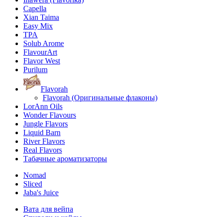
Capella
Xian Taima
Easy Mix
TPA
Solub Arome
FlavourArt
Flavor West
Purilum
Flavorah
Flavorah (Оригинальные флаконы)
LorAnn Oils
Wonder Flavours
Jungle Flavors
Liquid Barn
River Flavors
Real Flavors
Табачные ароматизаторы
Nomad
Sliced
Jaba's Juice
Вата для вейпа