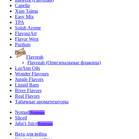
Capella
Xian Taima
Easy Mix
TPA
Solub Arome
FlavourArt
Flavor West
Purilum
Flavorah
Flavorah (Оригинальные флаконы)
LorAnn Oils
Wonder Flavours
Jungle Flavors
Liquid Barn
River Flavors
Real Flavors
Табачные ароматизаторы
Nomad
Новинки
Sliced
Jaba's Juice
Новинки
Вата для вейпа