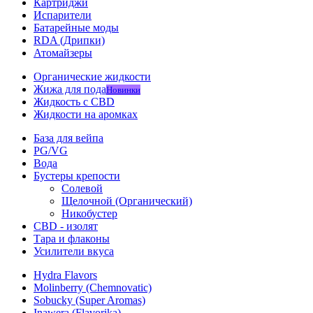
Картриджи
Испарители
Батарейные моды
RDA (Дрипки)
Атомайзеры
Органические жидкости
Жижа для пода
Новинки
Жидкость с CBD
Жидкости на аромках
База для вейпа
PG/VG
Вода
Бустеры крепости
Солевой
Щелочной (Органический)
Никобустер
CBD - изолят
Тара и флаконы
Усилители вкуса
Hydra Flavors
Molinberry (Chemnovatic)
Sobucky (Super Aromas)
Inawera (Flavorika)