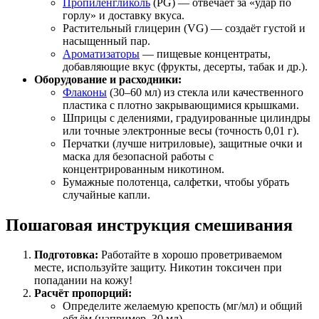
Пропиленгликоль
(PG) — отвечает за «удар по
горлу» и доставку вкуса.
Растительный глицерин (VG) — создаёт густой и
насыщенный пар.
Ароматизаторы
— пищевые концентраты,
добавляющие вкус (фрукты, десерты, табак и др.).
Оборудование и расходники:
Флаконы
(30–60 мл) из стекла или качественного
пластика с плотно закрывающимися крышками.
Шприцы с делениями, градуированные цилиндры
или точные электронные весы (точность 0,01 г).
Перчатки (лучше нитриловые), защитные очки и
маска для безопасной работы с
концентрированным никотином.
Бумажные полотенца, салфетки, чтобы убрать
случайные капли.
Пошаговая инструкция смешивания
Подготовка:
Работайте в хорошо проветриваемом
месте, используйте защиту. Никотин токсичен при
попадании на кожу!
Расчёт пропорций:
Определите желаемую крепость (мг/мл) и общий
объём (например, 30 мл).