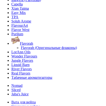
Capella
Xian Taima
Easy Mix
TPA
Solub Arome
FlavourArt
Flavor West
Purilum
Flavorah
Flavorah (Оригинальные флаконы)
LorAnn Oils
Wonder Flavours
Jungle Flavors
Liquid Barn
River Flavors
Real Flavors
Табачные ароматизаторы
Nomad
Sliced
Jaba's Juice
Вата для вейпа