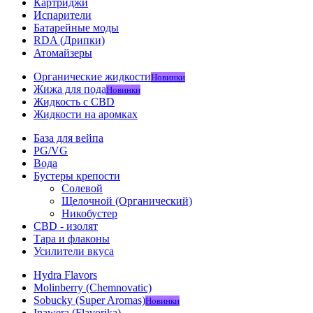
Картриджи
Испарители
Батарейные моды
RDA (Дрипки)
Атомайзеры
Органические жидкости
Новинки
Жижа для пода
Новинки
Жидкость с CBD
Жидкости на аромках
База для вейпа
PG/VG
Вода
Бустеры крепости
Солевой
Щелочной (Органический)
Никобустер
CBD - изолят
Тара и флаконы
Усилители вкуса
Hydra Flavors
Molinberry (Chemnovatic)
Sobucky (Super Aromas)
Новинки
Inawera (Flavorika)