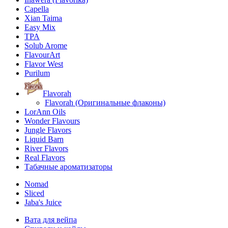
Capella
Xian Taima
Easy Mix
TPA
Solub Arome
FlavourArt
Flavor West
Purilum
Flavorah
Flavorah (Оригинальные флаконы)
LorAnn Oils
Wonder Flavours
Jungle Flavors
Liquid Barn
River Flavors
Real Flavors
Табачные ароматизаторы
Nomad
Sliced
Jaba's Juice
Вата для вейпа