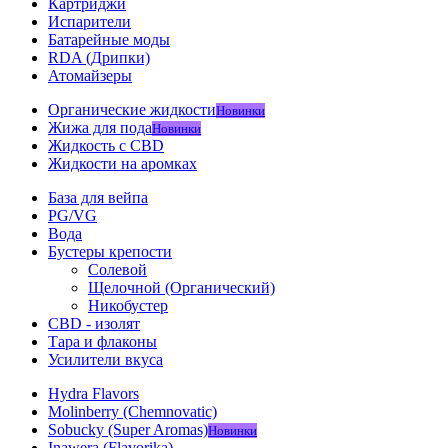
Картриджи
Испарители
Батарейные моды
RDA (Дрипки)
Атомайзеры
Органические жидкости
Новинки
Жижа для пода
Новинки
Жидкость с CBD
Жидкости на аромках
База для вейпа
PG/VG
Вода
Бустеры крепости
Солевой
Щелочной (Органический)
Никобустер
CBD - изолят
Тара и флаконы
Усилители вкуса
Hydra Flavors
Molinberry (Chemnovatic)
Sobucky (Super Aromas)
Новинки
Inawera (Flavorika)