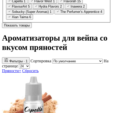
Capella
1
Flavor West
1
Flavorah
15
FlavourArt
5
Hydra Flavors
2
Inawera
2
Sobucky (Super Aromas)
1
The Perfumer’s Apprentice
4
Xian Taima
6
Показать товары
Ароматизаторы для вейпа со
вкусом пряностей
Сортировка
На
Фильтры
· 1
странице
Пряности
×
Сбросить