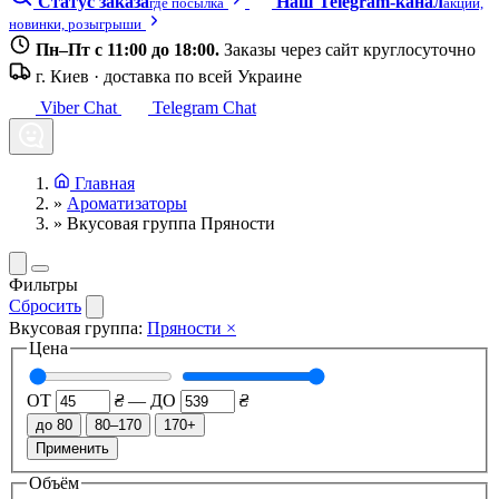
Статус заказа
Наш Telegram-канал
где посылка
акции,
новинки, розыгрыши
Пн–Пт с 11:00 до 18:00.
Заказы через сайт круглосуточно
г. Киев · доставка по всей Украине
Viber Chat
Telegram Chat
Главная
»
Ароматизаторы
»
Вкусовая группа Пряности
Фильтры
Сбросить
Вкусовая группа:
Пряности
×
Цена
ОТ
₴
—
ДО
₴
до 80
80–170
170+
Применить
Объём