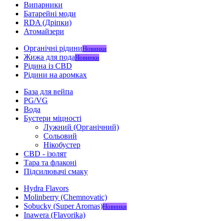
Випарники
Батарейні моди
RDA (Дріпки)
Атомайзери
Органічні рідини
Новинки
Жижа для пода
Новинки
Рідина із CBD
Рідини на аромках
База для вейпа
PG/VG
Вода
Бустери міцності
Лужний (Органічний)
Сольовий
Нікобустер
CBD - ізолят
Тара та флаконі
Підсилювачі смаку
Hydra Flavors
Molinberry (Chemnovatic)
Sobucky (Super Aromas)
Новинки
Inawera (Flavorika)