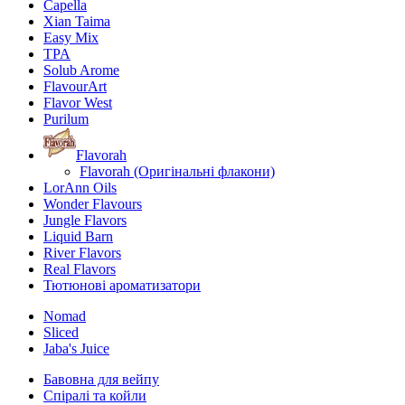
Capella
Xian Taima
Easy Mix
TPA
Solub Arome
FlavourArt
Flavor West
Purilum
Flavorah
Flavorah (Оригінальні флакони)
LorAnn Oils
Wonder Flavours
Jungle Flavors
Liquid Barn
River Flavors
Real Flavors
Тютюнові ароматизатори
Nomad
Sliced
Jaba's Juice
Бавовна для вейпу
Спіралі та койли