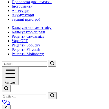
Проволока для намотки
Інструменти
Аксесуари
Акумулятори
Зарядні пристрої
Калькулятор самозамісу
Калькулятор спіралі
Рецепти самозамісу
Vape GPT
Рецепти Sobucky
Рецепти Flavorah
Рецепти Molinberry
Каталог
0