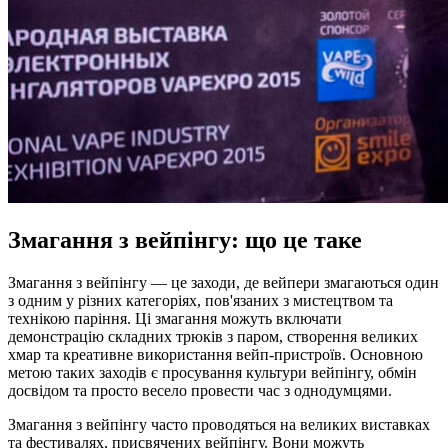
Змагання з вейпінгу: що це таке
Змагання з вейпінгу — це заходи, де вейпери змагаються один
з одним у різних категоріях, пов'язаних з мистецтвом та
технікою паріння. Ці змагання можуть включати
демонстрацію складних трюків з паром, створення великих
хмар та креативне використання вейп-пристроїв. Основною
метою таких заходів є просування культури вейпінгу, обмін
досвідом та просто весело провести час з однодумцями.
Змагання з вейпінгу часто проводяться на великих виставках
та фестивалях, присвячених вейпінгу. Вони можуть