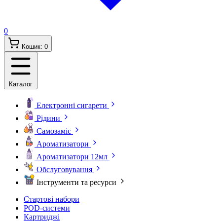
0
Кошик:
0
Каталог
Електронні сигарети
Рідини
Самозаміс
Ароматизатори
Ароматизатори 12мл
Обслуговування
Інструменти та ресурси
Стартові набори
POD-системи
Картриджі