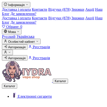
Інформація
Доставка і оплата
Контакти
Відгуки (878)
Знижки
Акції
Наш
Блог
Де замовлення?
Доставка і оплата
Контакти
Відгуки (878)
Знижки
Акції
Наш
Блог
Де замовлення?
Обране:
0
Мова
Русский
Українська
Особистий кабінет
Реєстрація
Авторизація
Реєстрація
Авторизація
Каталог
Каталог
Електронні сигарети