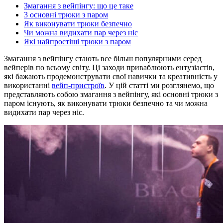
Змагання з вейпінгу: що це таке
3 основні трюки з паром
Як виконувати трюки безпечно
Чи можна видихати пар через ніс
Які найпростіші трюки з паром
Змагання з вейпінгу стають все більш популярними серед
вейперів по всьому світу. Ці заходи приваблюють ентузіастів,
які бажають продемонструвати свої навички та креативність у
використанні
вейп-пристроїв
. У цій статті ми розглянемо, що
представляють собою змагання з вейпінгу, які основні трюки з
паром існують, як виконувати трюки безпечно та чи можна
видихати пар через ніс.