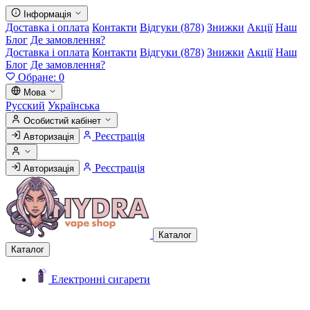
Інформація
Доставка і оплата
Контакти
Відгуки (878)
Знижки
Акції
Наш
Блог
Де замовлення?
Доставка і оплата
Контакти
Відгуки (878)
Знижки
Акції
Наш
Блог
Де замовлення?
Обране:
0
Мова
Русский
Українська
Особистий кабінет
Реєстрація
Авторизація
Реєстрація
Авторизація
Каталог
Каталог
Електронні сигарети