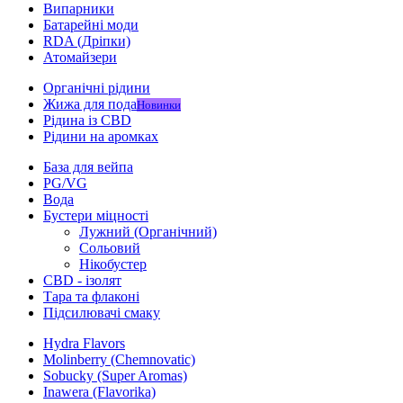
Випарники
Батарейні моди
RDA (Дріпки)
Атомайзери
Органічні рідини
Жижа для пода
Новинки
Рідина із CBD
Рідини на аромках
База для вейпа
PG/VG
Вода
Бустери міцності
Лужний (Органічний)
Сольовий
Нікобустер
CBD - ізолят
Тара та флаконі
Підсилювачі смаку
Hydra Flavors
Molinberry (Chemnovatic)
Sobucky (Super Aromas)
Inawera (Flavorika)