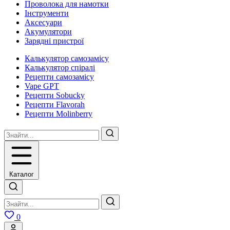
Проволока для намотки
Інструменти
Аксесуари
Акумулятори
Зарядні пристрої
Калькулятор самозамісу
Калькулятор спіралі
Рецепти самозамісу
Vape GPT
Рецепти Sobucky
Рецепти Flavorah
Рецепти Molinberry
Каталог
0