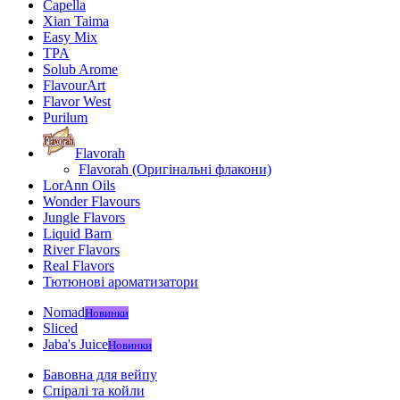
Capella
Xian Taima
Easy Mix
TPA
Solub Arome
FlavourArt
Flavor West
Purilum
Flavorah
Flavorah (Оригінальні флакони)
LorAnn Oils
Wonder Flavours
Jungle Flavors
Liquid Barn
River Flavors
Real Flavors
Тютюнові ароматизатори
Nomad
Новинки
Sliced
Jaba's Juice
Новинки
Бавовна для вейпу
Спіралі та койли