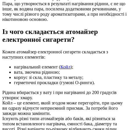
Пара, що утворюється в результаті нагрівання рідини, є не що
інше, як водяна пара, посилена додатковими речовинами, у
тому числі різного роду ароматизаторами, а при необхідності і
нікотиновою основою.
Із чого складається атомайзер
електронної сигарети?
Кожен атомайзер електронної сигарети складається з
наступних елементів:
нагрівальний елемент (
Койл
);
вата, змочена рідиною;
корпус зі скла, пластику та металу;
герметичні прокладки (гумові О-ринги).
Рідина вбирається у вату і при нагріванні до 200 градусів
утворює хмару.
Койл – це елемент, який згодом може перегоріти, при цьому
ви одразу відчуєте неприємний присмак. За потреби його
завжди можна замінити.
Існують різні типи атомайзерів або баків, які різняться за
типом встановленого нагрівача, ємності бака, діаметру та
висоті. Різні варіанти по-різному відбивають смаки рідин.