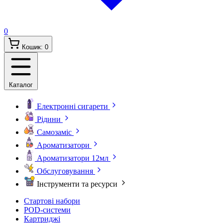
0
Кошик:
0
Каталог
Електронні сигарети
Рідини
Самозаміс
Ароматизатори
Ароматизатори 12мл
Обслуговування
Інструменти та ресурси
Стартові набори
POD-системи
Картриджі