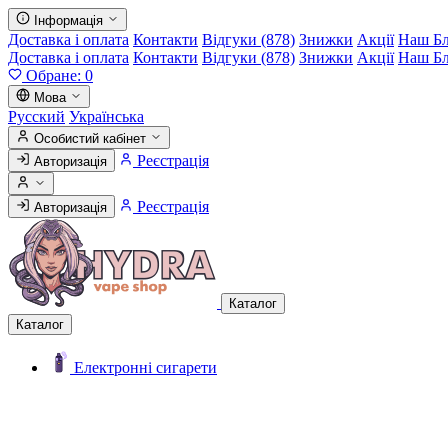
Інформація
Доставка і оплата
Контакти
Відгуки (878)
Знижки
Акції
Наш Б
Доставка і оплата
Контакти
Відгуки (878)
Знижки
Акції
Наш Б
Обране:
0
Мова
Русский
Українська
Особистий кабінет
Реєстрація
Авторизація
Реєстрація
Авторизація
Каталог
Каталог
Електронні сигарети