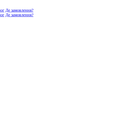
лог
Де замовлення?
лог
Де замовлення?