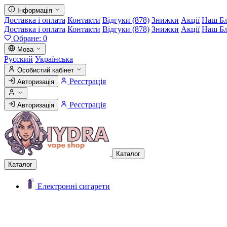
Інформація
Доставка і оплата
Контакти
Відгуки (878)
Знижки
Акції
Наш Б
Доставка і оплата
Контакти
Відгуки (878)
Знижки
Акції
Наш Б
Обране:
0
Мова
Русский
Українська
Особистий кабінет
Реєстрація
Авторизація
Реєстрація
Авторизація
Каталог
Каталог
Електронні сигарети