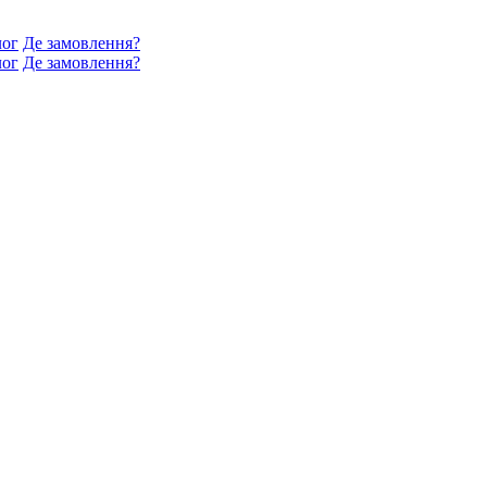
лог
Де замовлення?
лог
Де замовлення?