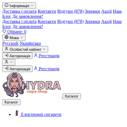
Інформація
Доставка і оплата
Контакти
Відгуки (878)
Знижки
Акції
Наш
Блог
Де замовлення?
Доставка і оплата
Контакти
Відгуки (878)
Знижки
Акції
Наш
Блог
Де замовлення?
Обране:
0
Мова
Русский
Українська
Особистий кабінет
Реєстрація
Авторизація
Реєстрація
Авторизація
Каталог
Каталог
Електронні сигарети