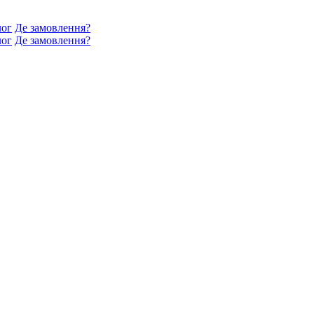
лог
Де замовлення?
лог
Де замовлення?