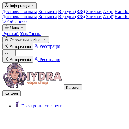
Інформація
Доставка і оплата
Контакти
Відгуки (878)
Знижки
Акції
Наш Б
Доставка і оплата
Контакти
Відгуки (878)
Знижки
Акції
Наш Б
Обране:
0
Мова
Русский
Українська
Особистий кабінет
Реєстрація
Авторизація
Реєстрація
Авторизація
Каталог
Каталог
Електронні сигарети