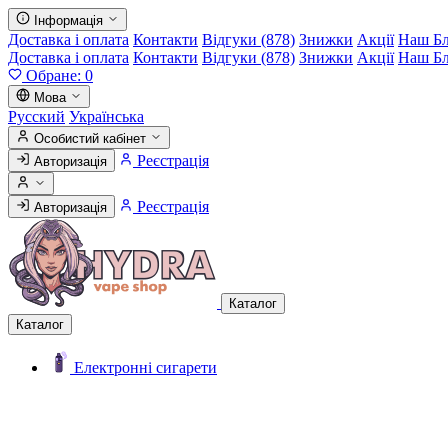
Інформація
Доставка і оплата
Контакти
Відгуки (878)
Знижки
Акції
Наш Б
Доставка і оплата
Контакти
Відгуки (878)
Знижки
Акції
Наш Б
Обране:
0
Мова
Русский
Українська
Особистий кабінет
Реєстрація
Авторизація
Реєстрація
Авторизація
Каталог
Каталог
Електронні сигарети