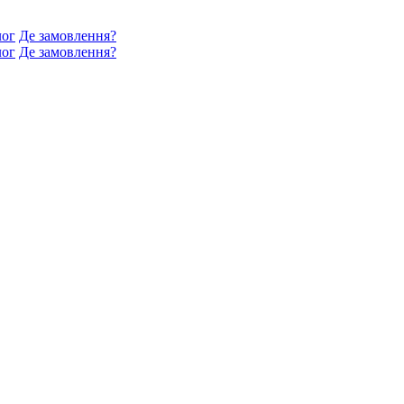
лог
Де замовлення?
лог
Де замовлення?