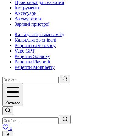
Проволока для намотки
Інструменти
Аксесуари
Акумулятори
Зарядні пристрої
Калькулятор самозамісу
Калькулятор спіралі
Рецепти самозамісу
Vape GPT
Рецепти Sobucky
Рецепти Flavorah
Рецепти Molinberry
Каталог
0