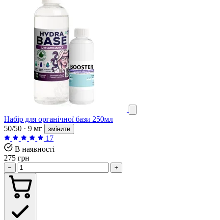
Набір для органічної бази 250мл
50/50 · 9 мг
змінити
17
В наявності
275 грн
−
+