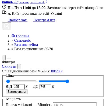
канал
акції, новини, розіграші
Пн–Пт з 11:00 до 18:00.
Замовлення через сайт цілодобово
м. Київ · доставка по всій Україні
Вайбер чат
Телеграм чат
Головна
»
Самозаміс
»
База для вейпа
»
База соотношение 80/20
Фільтри
Скинути
Співвідношення бази VG/PG:
80/20
×
Ціна
ВІД
₴
—
ДО
₴
Застосувати
Міцність
Пошук у фільтрі — Міцність