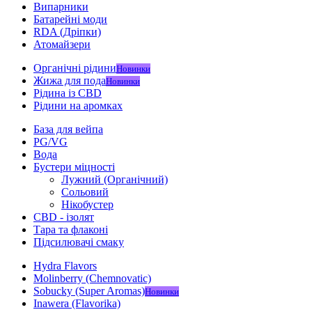
Випарники
Батарейні моди
RDA (Дріпки)
Атомайзери
Органічні рідини
Новинки
Жижа для пода
Новинки
Рідина із CBD
Рідини на аромках
База для вейпа
PG/VG
Вода
Бустери міцності
Лужний (Органічний)
Сольовий
Нікобустер
CBD - ізолят
Тара та флаконі
Підсилювачі смаку
Hydra Flavors
Molinberry (Chemnovatic)
Sobucky (Super Aromas)
Новинки
Inawera (Flavorika)