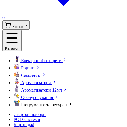
0
Кошик:
0
Каталог
Електронні сигарети
Рідини
Самозаміс
Ароматизатори
Ароматизатори 12мл
Обслуговування
Інструменти та ресурси
Стартові набори
POD-системи
Картриджі