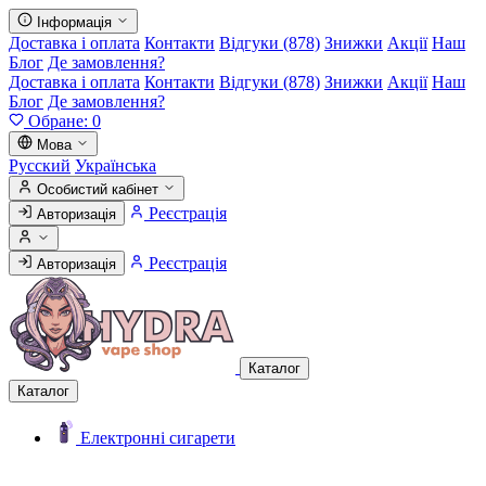
Інформація
Доставка і оплата
Контакти
Відгуки (878)
Знижки
Акції
Наш
Блог
Де замовлення?
Доставка і оплата
Контакти
Відгуки (878)
Знижки
Акції
Наш
Блог
Де замовлення?
Обране:
0
Мова
Русский
Українська
Особистий кабінет
Реєстрація
Авторизація
Реєстрація
Авторизація
Каталог
Каталог
Електронні сигарети