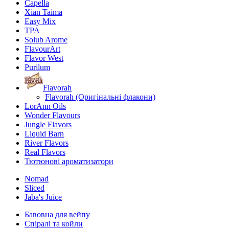
Capella
Xian Taima
Easy Mix
TPA
Solub Arome
FlavourArt
Flavor West
Purilum
Flavorah
Flavorah (Оригінальні флакони)
LorAnn Oils
Wonder Flavours
Jungle Flavors
Liquid Barn
River Flavors
Real Flavors
Тютюнові ароматизатори
Nomad
Sliced
Jaba's Juice
Бавовна для вейпу
Спіралі та койли