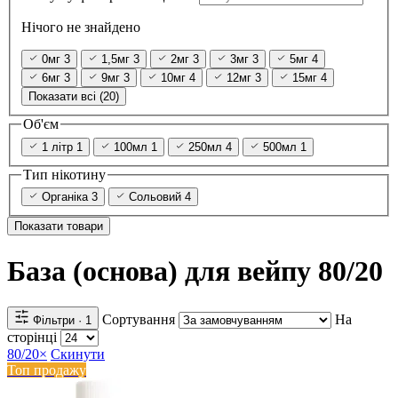
Нічого не знайдено
0мг
3
1,5мг
3
2мг
3
3мг
3
5мг
4
6мг
3
9мг
3
10мг
4
12мг
3
15мг
4
Показати всі (20)
Об'єм
1 літр
1
100мл
1
250мл
4
500мл
1
Тип нікотину
Органіка
3
Сольовий
4
Показати товари
База (основа) для вейпу 80/20
Сортування
На
Фільтри
· 1
сторінці
80/20
×
Скинути
Топ продажу