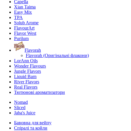
Capella
Xian Taima
Easy Mix
TPA
Solub Arome
FlavourArt
Flavor West
Purilum
Flavorah
Flavorah (Оригінальні флакони)
LorAnn Oils
Wonder Flavours
Jungle Flavors
Liquid Barn
River Flavors
Real Flavors
Тютюнові ароматизатори
Nomad
Sliced
Jaba's Juice
Бавовна для вейпу
Спіралі та койли