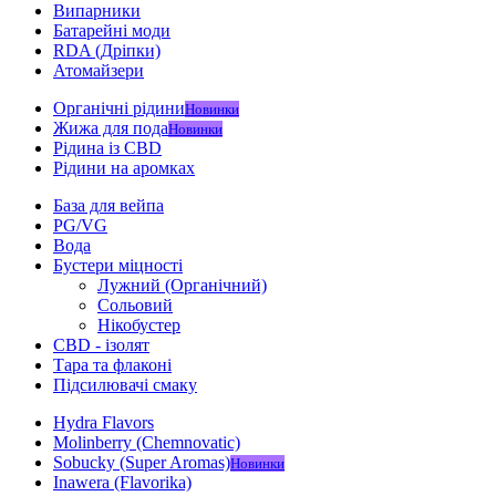
Випарники
Батарейні моди
RDA (Дріпки)
Атомайзери
Органічні рідини
Новинки
Жижа для пода
Новинки
Рідина із CBD
Рідини на аромках
База для вейпа
PG/VG
Вода
Бустери міцності
Лужний (Органічний)
Сольовий
Нікобустер
CBD - ізолят
Тара та флаконі
Підсилювачі смаку
Hydra Flavors
Molinberry (Chemnovatic)
Sobucky (Super Aromas)
Новинки
Inawera (Flavorika)