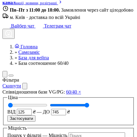
канал
акції, новини, розіграші
Пн–Пт з 11:00 до 18:00.
Замовлення через сайт цілодобово
м. Київ · доставка по всій Україні
Вайбер чат
Телеграм чат
Головна
»
Самозаміс
»
База для вейпа
»
База соотношение 60/40
Фільтри
Скинути
Співвідношення бази VG/PG:
60/40
×
Ціна
ВІД
₴
—
ДО
₴
Застосувати
Міцність
Пошук у фільтрі — Міцність