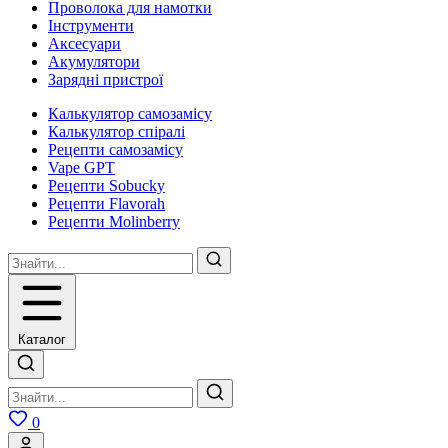
Проволока для намотки
Інструменти
Аксесуари
Акумулятори
Зарядні пристрої
Калькулятор самозамісу
Калькулятор спіралі
Рецепти самозамісу
Vape GPT
Рецепти Sobucky
Рецепти Flavorah
Рецепти Molinberry
Каталог
0