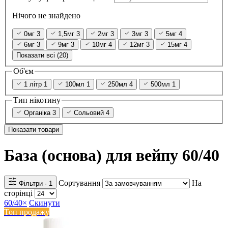
Нічого не знайдено
0мг
3
1,5мг
3
2мг
3
3мг
3
5мг
4
6мг
3
9мг
3
10мг
4
12мг
3
15мг
4
Показати всі (20)
Об'єм
1 літр
1
100мл
1
250мл
4
500мл
1
Тип нікотину
Органіка
3
Сольовий
4
Показати товари
База (основа) для вейпу 60/40
Сортування
На
Фільтри
· 1
сторінці
60/40
×
Скинути
Топ продажу