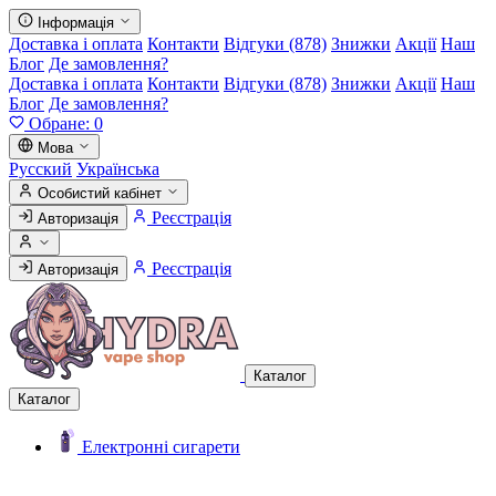
Інформація
Доставка і оплата
Контакти
Відгуки (878)
Знижки
Акції
Наш
Блог
Де замовлення?
Доставка і оплата
Контакти
Відгуки (878)
Знижки
Акції
Наш
Блог
Де замовлення?
Обране:
0
Мова
Русский
Українська
Особистий кабінет
Реєстрація
Авторизація
Реєстрація
Авторизація
Каталог
Каталог
Електронні сигарети