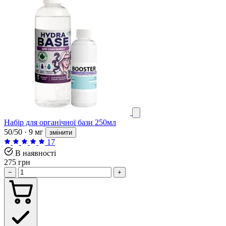
Набір для органічної бази 250мл
50/50 · 9 мг
змінити
17
В наявності
275 грн
−
+