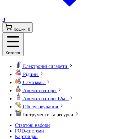
0
Кошик:
0
Каталог
Електронні сигарети
Рідини
Самозаміс
Ароматизатори
Ароматизатори 12мл
Обслуговування
Інструменти та ресурси
Стартові набори
POD-системи
Картриджі