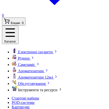
0
Кошик:
0
Каталог
Електронні сигарети
Рідини
Самозаміс
Ароматизатори
Ароматизатори 12мл
Обслуговування
Інструменти та ресурси
Стартові набори
POD-системи
Картриджі