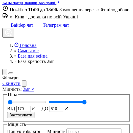
канал
акції, новини, розіграші
Пн–Пт з 11:00 до 18:00.
Замовлення через сайт цілодобово
м. Київ · доставка по всій Україні
Вайбер чат
Телеграм чат
Головна
»
Самозаміс
»
База для вейпа
»
База крепость 2мг
Фільтри
Скинути
Міцність:
2мг
×
Ціна
ВІД
₴
—
ДО
₴
Застосувати
Міцність
Пошук у фільтрі — Міцність