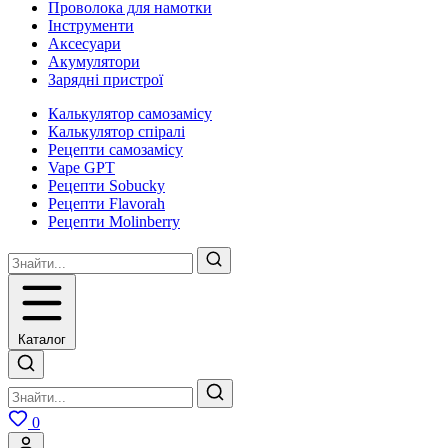
Проволока для намотки
Інструменти
Аксесуари
Акумулятори
Зарядні пристрої
Калькулятор самозамісу
Калькулятор спіралі
Рецепти самозамісу
Vape GPT
Рецепти Sobucky
Рецепти Flavorah
Рецепти Molinberry
Каталог
0