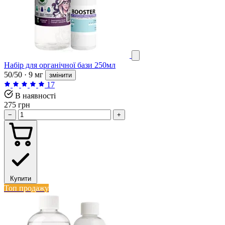
Набір для органічної бази 250мл
50/50 · 9 мг
змінити
17
В наявності
275 грн
−
+
Купити
Топ продажу