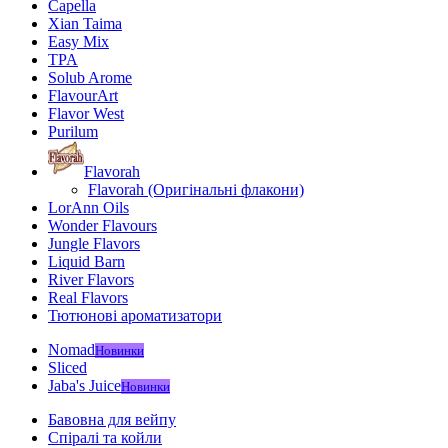
Capella
Xian Taima
Easy Mix
TPA
Solub Arome
FlavourArt
Flavor West
Purilum
Flavorah
Flavorah (Оригінальні флакони)
LorAnn Oils
Wonder Flavours
Jungle Flavors
Liquid Barn
River Flavors
Real Flavors
Тютюнові ароматизатори
Nomad
Новинки
Sliced
Jaba's Juice
Новинки
Бавовна для вейпу
Спіралі та койли