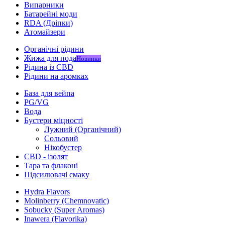
Випарники
Батарейні моди
RDA (Дріпки)
Атомайзери
Органічні рідини
Жижа для пода
Новинки
Рідина із CBD
Рідини на аромках
База для вейпа
PG/VG
Вода
Бустери міцності
Лужний (Органічний)
Сольовий
Нікобустер
CBD - ізолят
Тара та флаконі
Підсилювачі смаку
Hydra Flavors
Molinberry (Chemnovatic)
Sobucky (Super Aromas)
Inawera (Flavorika)