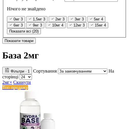
Нічого не знайдено
0мг
3
1,5мг
3
2мг
3
3мг
3
5мг
4
6мг
3
9мг
3
10мг
4
12мг
3
15мг
4
Показати всі (20)
Показати товари
База 2мг
Сортування
На
Фільтри
· 1
сторінці
2мг
×
Скинути
Топ продажу