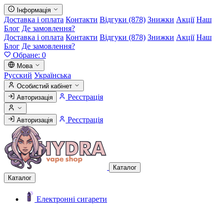
Інформація
Доставка і оплата
Контакти
Відгуки (878)
Знижки
Акції
Наш
Блог
Де замовлення?
Доставка і оплата
Контакти
Відгуки (878)
Знижки
Акції
Наш
Блог
Де замовлення?
Обране:
0
Мова
Русский
Українська
Особистий кабінет
Реєстрація
Авторизація
Реєстрація
Авторизація
Каталог
Каталог
Електронні сигарети