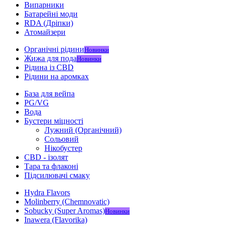
Випарники
Батарейні моди
RDA (Дріпки)
Атомайзери
Органічні рідини
Новинки
Жижа для пода
Новинки
Рідина із CBD
Рідини на аромках
База для вейпа
PG/VG
Вода
Бустери міцності
Лужний (Органічний)
Сольовий
Нікобустер
CBD - ізолят
Тара та флаконі
Підсилювачі смаку
Hydra Flavors
Molinberry (Chemnovatic)
Sobucky (Super Aromas)
Новинки
Inawera (Flavorika)