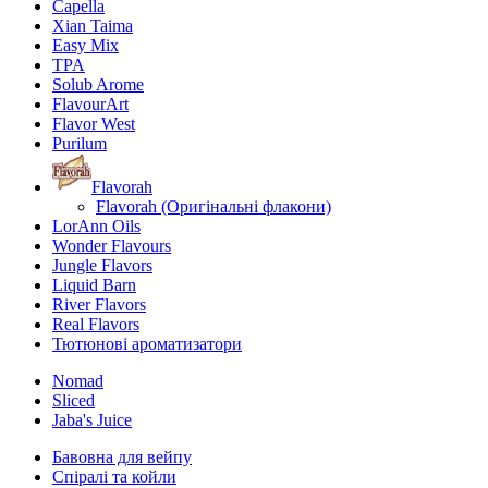
Capella
Xian Taima
Easy Mix
TPA
Solub Arome
FlavourArt
Flavor West
Purilum
Flavorah
Flavorah (Оригінальні флакони)
LorAnn Oils
Wonder Flavours
Jungle Flavors
Liquid Barn
River Flavors
Real Flavors
Тютюнові ароматизатори
Nomad
Sliced
Jaba's Juice
Бавовна для вейпу
Спіралі та койли