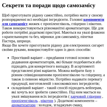
Секрети та поради щодо самозамісу
Щоб приготувати рідину самостійно, потрібно мати у своєму
розпорядженні всі необхідні інгредієнти. Головні
компоненти
для самозамісу
жижек є пропіленгліколь, гліцерин і нікотин.
Також використовуються різноманітні ароматизатори. Ще для
роботи потрібні додаткові пристрої. Маються на увазі флакони
з крапельницею та без, мірники для самозамісу, піпетки
Пастера, шприци.
Якщо Ви хочете приготувати рідину для електронних сигарет
своїми руками, використовуйте один із двох способів:
Простіший варіант – придбання готової основи та
додавання ароматизаторів, які більше подобаються або
підходять для конкретного випадку. В асортименті
представлені різні варіанти. Можна вибрати базу з
різним співвідношенням пропіленгліколю та гліцерину, а
також із певною міцністю. Потрібно надавати перевагу
продукції, виготовленій з високоякісних інгредієнтів;
складніший варіант - такий спосіб підходить вейперам,
які хочуть все зробити самостійно. Під ним мається на
увазі змішування всіх інгредієнтів (
харчовий гліцерин
,
пропіленгліколь
,
нікотин
). Додаткові компоненти –
ароматизатори
: холодок, згладжувач смаку,