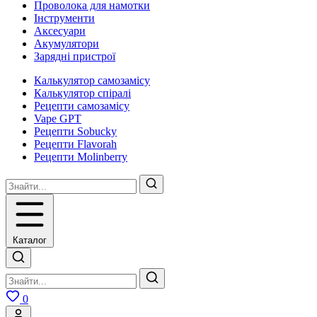
Проволока для намотки
Інструменти
Аксесуари
Акумулятори
Зарядні пристрої
Калькулятор самозамісу
Калькулятор спіралі
Рецепти самозамісу
Vape GPT
Рецепти Sobucky
Рецепти Flavorah
Рецепти Molinberry
Каталог
0