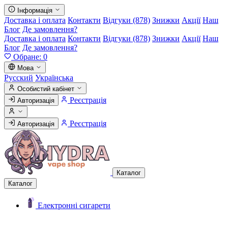
Інформація
Доставка і оплата
Контакти
Відгуки (878)
Знижки
Акції
Наш
Блог
Де замовлення?
Доставка і оплата
Контакти
Відгуки (878)
Знижки
Акції
Наш
Блог
Де замовлення?
Обране:
0
Мова
Русский
Українська
Особистий кабінет
Реєстрація
Авторизація
Реєстрація
Авторизація
Каталог
Каталог
Електронні сигарети