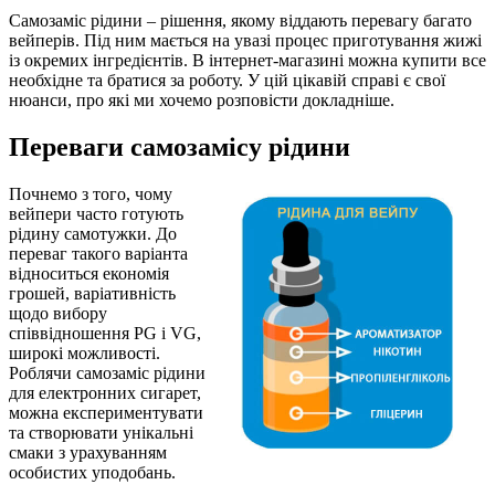
Самозаміс рідини – рішення, якому віддають перевагу багато
вейперів. Під ним мається на увазі процес приготування жижі
із окремих інгредієнтів. В інтернет-магазині можна купити все
необхідне та братися за роботу. У цій цікавій справі є свої
нюанси, про які ми хочемо розповісти докладніше.
Переваги самозамісу рідини
Почнемо з того, чому
вейпери часто готують
рідину самотужки. До
переваг такого варіанта
відноситься економія
грошей, варіативність
щодо вибору
співвідношення PG і VG,
широкі можливості.
Роблячи самозаміс рідини
для електронних сигарет,
можна експериментувати
та створювати унікальні
смаки з урахуванням
особистих уподобань.