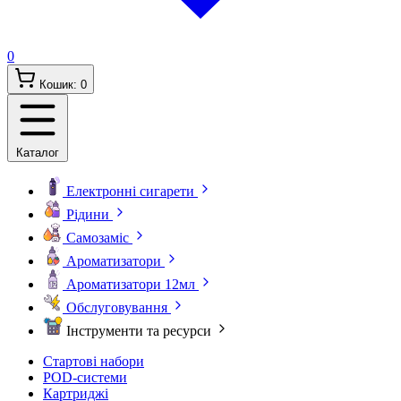
0
Кошик:
0
Каталог
Електронні сигарети
Рідини
Самозаміс
Ароматизатори
Ароматизатори 12мл
Обслуговування
Інструменти та ресурси
Стартові набори
POD-системи
Картриджі