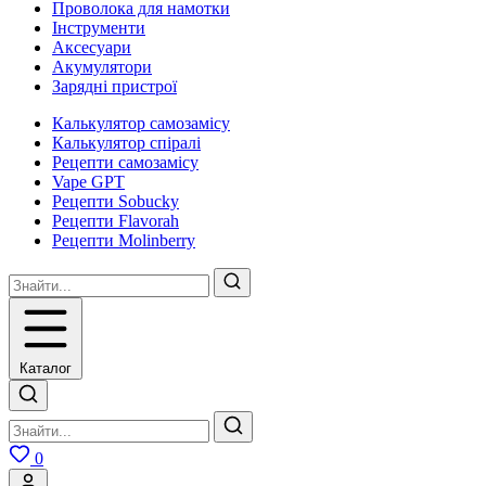
Проволока для намотки
Інструменти
Аксесуари
Акумулятори
Зарядні пристрої
Калькулятор самозамісу
Калькулятор спіралі
Рецепти самозамісу
Vape GPT
Рецепти Sobucky
Рецепти Flavorah
Рецепти Molinberry
Каталог
0