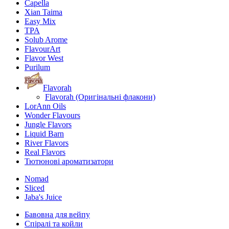
Capella
Xian Taima
Easy Mix
TPA
Solub Arome
FlavourArt
Flavor West
Purilum
Flavorah
Flavorah (Оригінальні флакони)
LorAnn Oils
Wonder Flavours
Jungle Flavors
Liquid Barn
River Flavors
Real Flavors
Тютюнові ароматизатори
Nomad
Sliced
Jaba's Juice
Бавовна для вейпу
Спіралі та койли