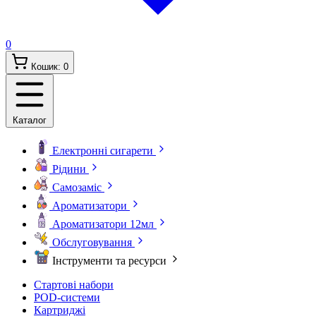
0
Кошик:
0
Каталог
Електронні сигарети
Рідини
Самозаміс
Ароматизатори
Ароматизатори 12мл
Обслуговування
Інструменти та ресурси
Стартові набори
POD-системи
Картриджі