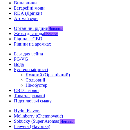
Випарники
Батарейні моди
RDA (Дріпки)
Атомайзери
Органічні рідини
Новинки
Жижа для пода
Новинки
Рідина із CBD
Рідини на аромках
База для вейпа
PG/VG
Вода
Бустери міцності
Лужний (Органічний)
Сольовий
Нікобустер
CBD - ізолят
Тара та флаконі
Підсилювачі смаку
Hydra Flavors
Molinberry (Chemnovatic)
Sobucky (Super Aromas)
Новинки
Inawera (Flavorika)