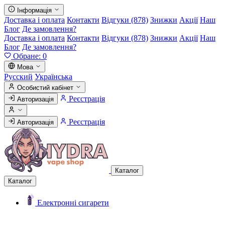
Інформація
Доставка і оплата
Контакти
Відгуки (878)
Знижки
Акції
Наш
Блог
Де замовлення?
Доставка і оплата
Контакти
Відгуки (878)
Знижки
Акції
Наш
Блог
Де замовлення?
Обране:
0
Мова
Русский
Українська
Особистий кабінет
Реєстрація
Авторизація
Реєстрація
Авторизація
Каталог
Каталог
Електронні сигарети