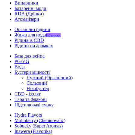
Випарники
Батарейні моди
RDA (Дріпки)
Атомайзери
Органічні рідини
Жижа для пода
Новинки
Рідина із CBD
Рідини на аромках
База для вейпа
PG/VG
Вода
Бустери міцності
Лужний (Органічний)
Сольовий
Нікобустер
CBD - ізолят
Тара та флаконі
Підсилювачі смаку
Hydra Flavors
Molinberry (Chemnovatic)
Sobucky (Super Aromas)
Inawera (Flavorika)