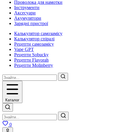
Проволока для намотки
Інструменти
Аксесуари
Акумулятори
Зарядні пристрої
Калькулятор самозамісу
Калькулятор спіралі
Рецепти самозамісу
Vape GPT
Рецепти Sobucky
Рецепти Flavorah
Рецепти Molinberry
Каталог
0