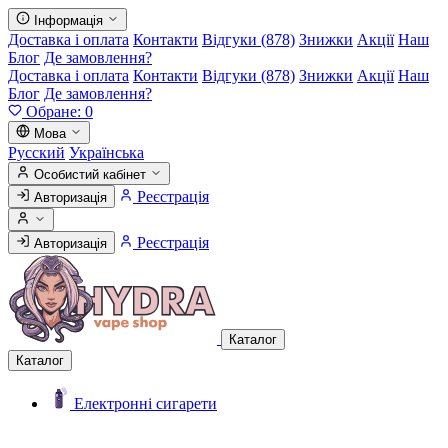
Інформація
Доставка і оплата
Контакти
Відгуки (878)
Знижки
Акції
Наш
Блог
Де замовлення?
Доставка і оплата
Контакти
Відгуки (878)
Знижки
Акції
Наш
Блог
Де замовлення?
Обране:
0
Мова
Русский
Українська
Особистий кабінет
Реєстрація
Авторизація
Реєстрація
Авторизація
Каталог
Каталог
Електронні сигарети