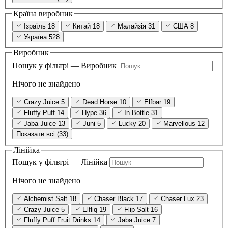
Країна виробник
Ізраїль
18
Китай
18
Малайзія
31
США
8
Україна
528
Виробник
Пошук у фільтрі — Виробник
Нічого не знайдено
Crazy Juice
5
Dead Horse
10
Elfbar
19
Fluffy Puff
14
Hype
36
In Bottle
31
Jaba Juice
13
Juni
5
Lucky
20
Marvellous
12
Показати всі (33)
Лінійка
Пошук у фільтрі — Лінійка
Нічого не знайдено
Alchemist Salt
18
Chaser Black
17
Chaser Lux
23
Crazy Juice
5
Elfliq
19
Flip Salt
16
Fluffy Puff Fruit Drinks
14
Jaba Juice
7