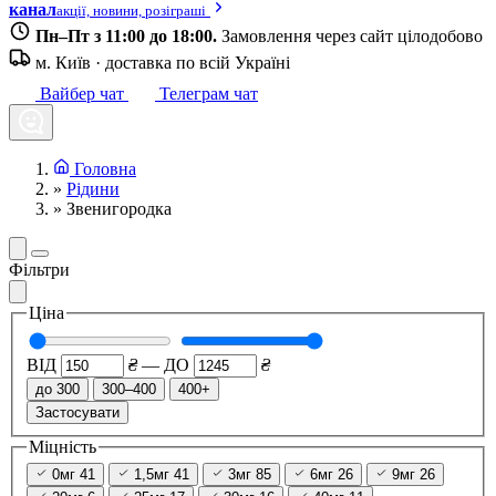
канал
акції, новини, розіграші
Пн–Пт з 11:00 до 18:00.
Замовлення через сайт цілодобово
м. Київ · доставка по всій Україні
Вайбер чат
Телеграм чат
Головна
»
Рідини
»
Звенигородка
Фільтри
Ціна
ВІД
₴
—
ДО
₴
до 300
300–400
400+
Застосувати
Міцність
0мг
41
1,5мг
41
3мг
85
6мг
26
9мг
26