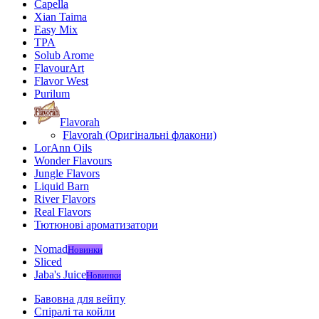
Capella
Xian Taima
Easy Mix
TPA
Solub Arome
FlavourArt
Flavor West
Purilum
Flavorah
Flavorah (Оригінальні флакони)
LorAnn Oils
Wonder Flavours
Jungle Flavors
Liquid Barn
River Flavors
Real Flavors
Тютюнові ароматизатори
Nomad
Новинки
Sliced
Jaba's Juice
Новинки
Бавовна для вейпу
Спіралі та койли