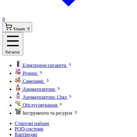
0
Кошик:
0
Каталог
Електронні сигарети
Рідини
Самозаміс
Ароматизатори
Ароматизатори 12мл
Обслуговування
Інструменти та ресурси
Стартові набори
POD-системи
Картриджі