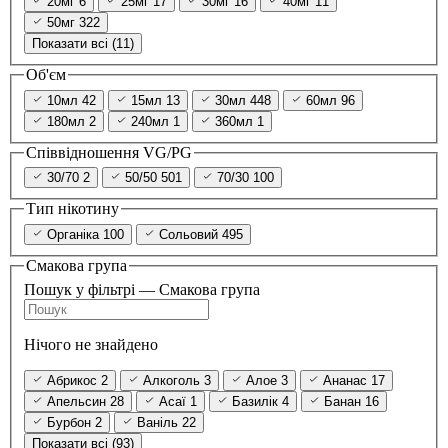
20мг
6
25мг
17
30мг
16
40мг
11
50мг
322
Показати всі (11)
Об'єм
10мл
42
15мл
13
30мл
448
60мл
96
180мл
2
240мл
1
360мл
1
Співвідношення VG/PG
30/70
2
50/50
501
70/30
100
Тип нікотину
Органіка
100
Сольовий
495
Смакова група
Пошук у фільтрі — Смакова група
Нічого не знайдено
Абрикос
2
Алкоголь
3
Алое
3
Ананас
17
Апельсин
28
Асаї
1
Базилік
4
Банан
16
Бурбон
2
Ваніль
22
Показати всі (93)