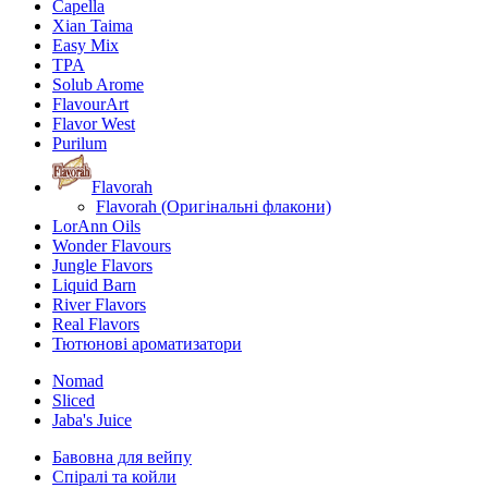
Capella
Xian Taima
Easy Mix
TPA
Solub Arome
FlavourArt
Flavor West
Purilum
Flavorah
Flavorah (Оригінальні флакони)
LorAnn Oils
Wonder Flavours
Jungle Flavors
Liquid Barn
River Flavors
Real Flavors
Тютюнові ароматизатори
Nomad
Sliced
Jaba's Juice
Бавовна для вейпу
Спіралі та койли