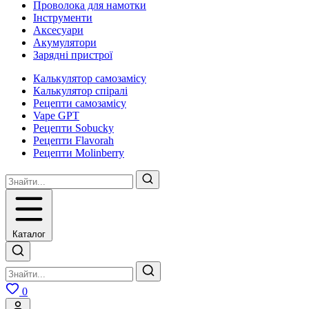
Проволока для намотки
Інструменти
Аксесуари
Акумулятори
Зарядні пристрої
Калькулятор самозамісу
Калькулятор спіралі
Рецепти самозамісу
Vape GPT
Рецепти Sobucky
Рецепти Flavorah
Рецепти Molinberry
Каталог
0