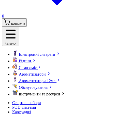
0
Кошик:
0
Каталог
Електронні сигарети
Рідини
Самозаміс
Ароматизатори
Ароматизатори 12мл
Обслуговування
Інструменти та ресурси
Стартові набори
POD-системи
Картриджі