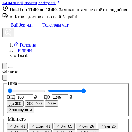
канал
акції, новини, розіграші
Пн–Пт з 11:00 до 18:00.
Замовлення через сайт цілодобово
м. Київ · доставка по всій Україні
Вайбер чат
Телеграм чат
Головна
»
Рідини
»
Ізмаїл
Фільтри
Ціна
ВІД
₴
—
ДО
₴
до 300
300–400
400+
Застосувати
Міцність
0мг
41
1,5мг
41
3мг
85
6мг
26
9мг
26