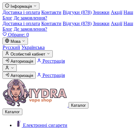
Інформація
Доставка і оплата
Контакти
Відгуки (878)
Знижки
Акції
Наш
Блог
Де замовлення?
Доставка і оплата
Контакти
Відгуки (878)
Знижки
Акції
Наш
Блог
Де замовлення?
Обране:
0
Мова
Русский
Українська
Особистий кабінет
Реєстрація
Авторизація
Реєстрація
Авторизація
Каталог
Каталог
Електронні сигарети