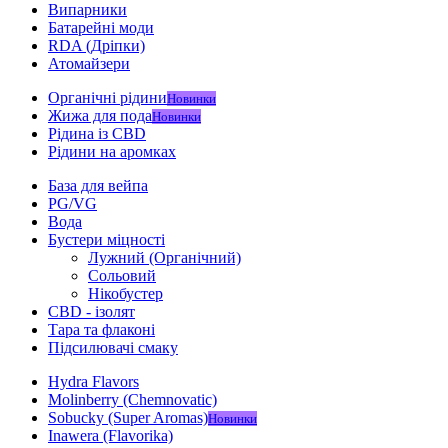
Випарники
Батарейні моди
RDA (Дріпки)
Атомайзери
Органічні рідини
Новинки
Жижа для пода
Новинки
Рідина із CBD
Рідини на аромках
База для вейпа
PG/VG
Вода
Бустери міцності
Лужний (Органічний)
Сольовий
Нікобустер
CBD - ізолят
Тара та флаконі
Підсилювачі смаку
Hydra Flavors
Molinberry (Chemnovatic)
Sobucky (Super Aromas)
Новинки
Inawera (Flavorika)