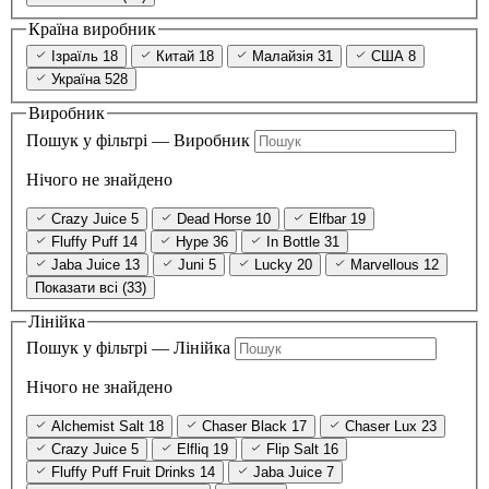
Країна виробник
Ізраїль
18
Китай
18
Малайзія
31
США
8
Україна
528
Виробник
Пошук у фільтрі — Виробник
Нічого не знайдено
Crazy Juice
5
Dead Horse
10
Elfbar
19
Fluffy Puff
14
Hype
36
In Bottle
31
Jaba Juice
13
Juni
5
Lucky
20
Marvellous
12
Показати всі (33)
Лінійка
Пошук у фільтрі — Лінійка
Нічого не знайдено
Alchemist Salt
18
Chaser Black
17
Chaser Lux
23
Crazy Juice
5
Elfliq
19
Flip Salt
16
Fluffy Puff Fruit Drinks
14
Jaba Juice
7