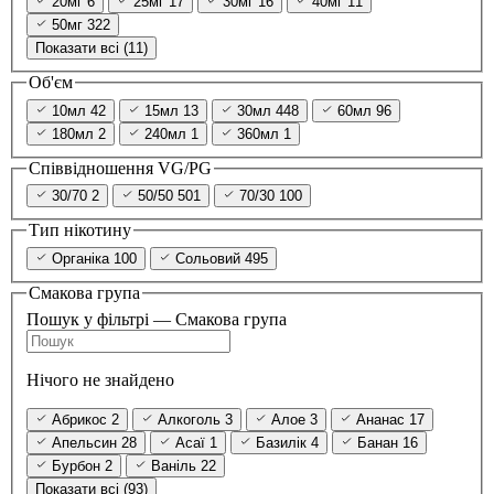
20мг
6
25мг
17
30мг
16
40мг
11
50мг
322
Показати всі (11)
Об'єм
10мл
42
15мл
13
30мл
448
60мл
96
180мл
2
240мл
1
360мл
1
Співвідношення VG/PG
30/70
2
50/50
501
70/30
100
Тип нікотину
Органіка
100
Сольовий
495
Смакова група
Пошук у фільтрі — Смакова група
Нічого не знайдено
Абрикос
2
Алкоголь
3
Алое
3
Ананас
17
Апельсин
28
Асаї
1
Базилік
4
Банан
16
Бурбон
2
Ваніль
22
Показати всі (93)