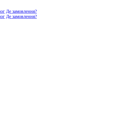
лог
Де замовлення?
лог
Де замовлення?