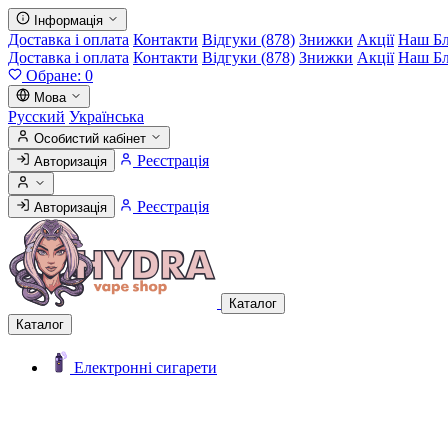
Інформація
Доставка і оплата
Контакти
Відгуки (878)
Знижки
Акції
Наш Б
Доставка і оплата
Контакти
Відгуки (878)
Знижки
Акції
Наш Б
Обране:
0
Мова
Русский
Українська
Особистий кабінет
Реєстрація
Авторизація
Реєстрація
Авторизація
Каталог
Каталог
Електронні сигарети