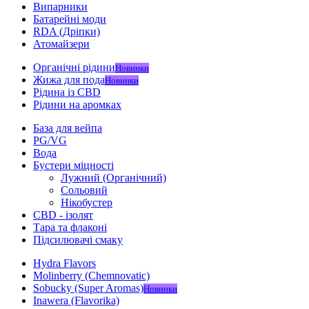
Випарники
Батарейні моди
RDA (Дріпки)
Атомайзери
Органічні рідини
Новинки
Жижа для пода
Новинки
Рідина із CBD
Рідини на аромках
База для вейпа
PG/VG
Вода
Бустери міцності
Лужний (Органічний)
Сольовий
Нікобустер
CBD - ізолят
Тара та флаконі
Підсилювачі смаку
Hydra Flavors
Molinberry (Chemnovatic)
Sobucky (Super Aromas)
Новинки
Inawera (Flavorika)