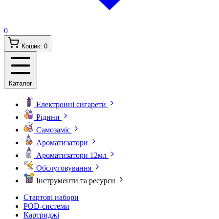
0
Кошик:
0
Каталог
Електронні сигарети
Рідини
Самозаміс
Ароматизатори
Ароматизатори 12мл
Обслуговування
Інструменти та ресурси
Стартові набори
POD-системи
Картриджі