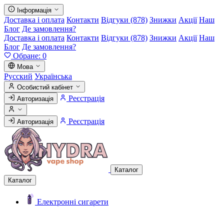
Інформація
Доставка і оплата
Контакти
Відгуки (878)
Знижки
Акції
Наш
Блог
Де замовлення?
Доставка і оплата
Контакти
Відгуки (878)
Знижки
Акції
Наш
Блог
Де замовлення?
Обране:
0
Мова
Русский
Українська
Особистий кабінет
Реєстрація
Авторизація
Реєстрація
Авторизація
Каталог
Каталог
Електронні сигарети