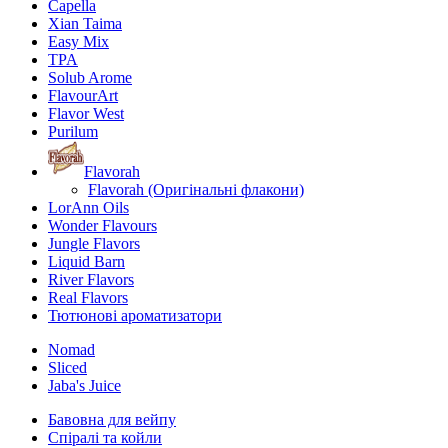
Capella
Xian Taima
Easy Mix
TPA
Solub Arome
FlavourArt
Flavor West
Purilum
Flavorah
Flavorah (Оригінальні флакони)
LorAnn Oils
Wonder Flavours
Jungle Flavors
Liquid Barn
River Flavors
Real Flavors
Тютюнові ароматизатори
Nomad
Sliced
Jaba's Juice
Бавовна для вейпу
Спіралі та койли