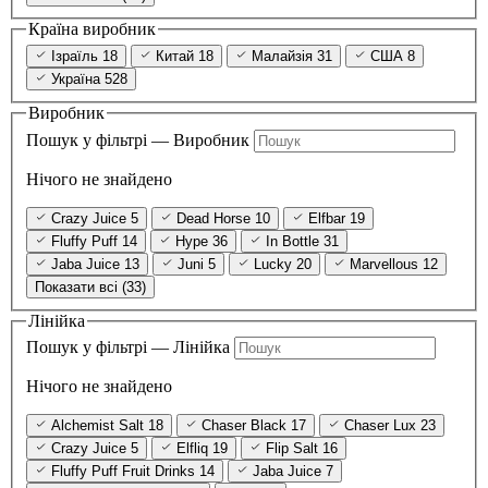
Країна виробник
Ізраїль
18
Китай
18
Малайзія
31
США
8
Україна
528
Виробник
Пошук у фільтрі — Виробник
Нічого не знайдено
Crazy Juice
5
Dead Horse
10
Elfbar
19
Fluffy Puff
14
Hype
36
In Bottle
31
Jaba Juice
13
Juni
5
Lucky
20
Marvellous
12
Показати всі (33)
Лінійка
Пошук у фільтрі — Лінійка
Нічого не знайдено
Alchemist Salt
18
Chaser Black
17
Chaser Lux
23
Crazy Juice
5
Elfliq
19
Flip Salt
16
Fluffy Puff Fruit Drinks
14
Jaba Juice
7