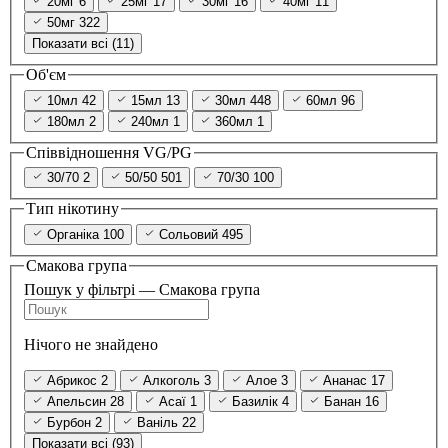
20мг
6
25мг
17
30мг
16
40мг
11
50мг
322
Показати всі (11)
Об'єм
10мл
42
15мл
13
30мл
448
60мл
96
180мл
2
240мл
1
360мл
1
Співвідношення VG/PG
30/70
2
50/50
501
70/30
100
Тип нікотину
Органіка
100
Сольовий
495
Смакова група
Пошук у фільтрі — Смакова група
Нічого не знайдено
Абрикос
2
Алкоголь
3
Алое
3
Ананас
17
Апельсин
28
Асаї
1
Базилік
4
Банан
16
Бурбон
2
Ваніль
22
Показати всі (93)