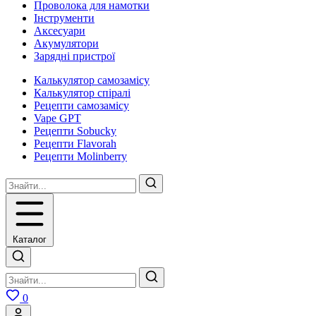
Проволока для намотки
Інструменти
Аксесуари
Акумулятори
Зарядні пристрої
Калькулятор самозамісу
Калькулятор спіралі
Рецепти самозамісу
Vape GPT
Рецепти Sobucky
Рецепти Flavorah
Рецепти Molinberry
Каталог
0