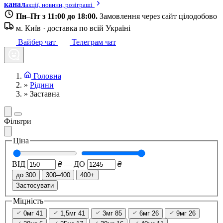
канал
акції, новини, розіграші
Пн–Пт з 11:00 до 18:00.
Замовлення через сайт цілодобово
м. Київ · доставка по всій Україні
Вайбер чат
Телеграм чат
Головна
»
Рідини
»
Заставна
Фільтри
Ціна
ВІД
₴
—
ДО
₴
до 300
300–400
400+
Застосувати
Міцність
0мг
41
1,5мг
41
3мг
85
6мг
26
9мг
26