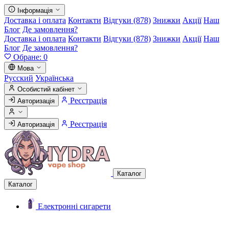
Інформація
Доставка і оплата
Контакти
Відгуки (878)
Знижки
Акції
Наш
Блог
Де замовлення?
Доставка і оплата
Контакти
Відгуки (878)
Знижки
Акції
Наш
Блог
Де замовлення?
Обране:
0
Мова
Русский
Українська
Особистий кабінет
Реєстрація
Авторизація
Реєстрація
Авторизація
Каталог
Каталог
Електронні сигарети