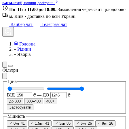
канал
акції, новини, розіграші
Пн–Пт з 11:00 до 18:00.
Замовлення через сайт цілодобово
м. Київ · доставка по всій Україні
Вайбер чат
Телеграм чат
Головна
»
Рідини
»
Яворів
Фільтри
Ціна
ВІД
₴
—
ДО
₴
до 300
300–400
400+
Застосувати
Міцність
0мг
41
1,5мг
41
3мг
85
6мг
26
9мг
26