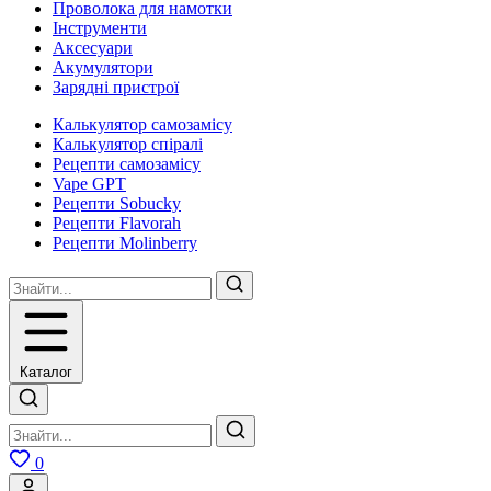
Проволока для намотки
Інструменти
Аксесуари
Акумулятори
Зарядні пристрої
Калькулятор самозамісу
Калькулятор спіралі
Рецепти самозамісу
Vape GPT
Рецепти Sobucky
Рецепти Flavorah
Рецепти Molinberry
Каталог
0