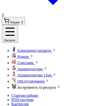
0
Кошик:
0
Каталог
Електронні сигарети
Рідини
Самозаміс
Ароматизатори
Ароматизатори 12мл
Обслуговування
Інструменти та ресурси
Стартові набори
POD-системи
Картриджі