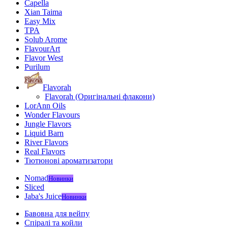
Capella
Xian Taima
Easy Mix
TPA
Solub Arome
FlavourArt
Flavor West
Purilum
Flavorah
Flavorah (Оригінальні флакони)
LorAnn Oils
Wonder Flavours
Jungle Flavors
Liquid Barn
River Flavors
Real Flavors
Тютюнові ароматизатори
Nomad
Новинки
Sliced
Jaba's Juice
Новинки
Бавовна для вейпу
Спіралі та койли