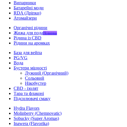
Випарники
Батарейні моди
RDA (Дріпки)
Атомайзери
Органічні рідини
Жижа для пода
Новинки
Рідина із CBD
Рідини на аромках
База для вейпа
PG/VG
Вода
Бустери міцності
Лужний (Органічний)
Сольовий
Нікобустер
CBD - ізолят
Тара та флаконі
Підсилювачі смаку
Hydra Flavors
Molinberry (Chemnovatic)
Sobucky (Super Aromas)
Inawera (Flavorika)