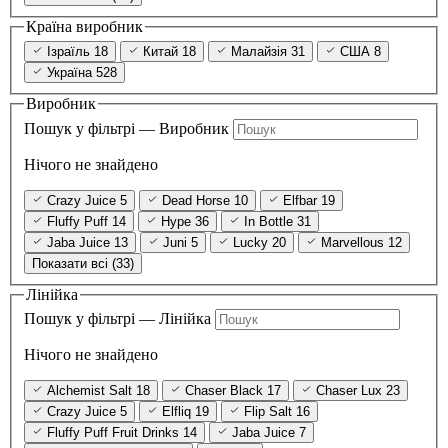
Країна виробник
Ізраїль
18
Китай
18
Малайзія
31
США
8
Україна
528
Виробник
Пошук у фільтрі — Виробник
Нічого не знайдено
Crazy Juice
5
Dead Horse
10
Elfbar
19
Fluffy Puff
14
Hype
36
In Bottle
31
Jaba Juice
13
Juni
5
Lucky
20
Marvellous
12
Показати всі (33)
Лінійка
Пошук у фільтрі — Лінійка
Нічого не знайдено
Alchemist Salt
18
Chaser Black
17
Chaser Lux
23
Crazy Juice
5
Elfliq
19
Flip Salt
16
Fluffy Puff Fruit Drinks
14
Jaba Juice
7