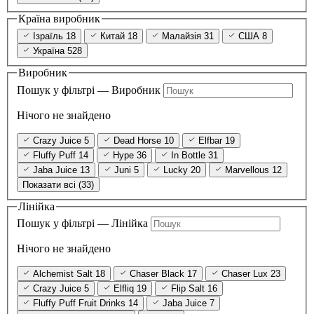
Країна виробник
Ізраїль
18
Китай
18
Малайзія
31
США
8
Україна
528
Виробник
Пошук у фільтрі — Виробник
Нічого не знайдено
Crazy Juice
5
Dead Horse
10
Elfbar
19
Fluffy Puff
14
Hype
36
In Bottle
31
Jaba Juice
13
Juni
5
Lucky
20
Marvellous
12
Показати всі (33)
Лінійка
Пошук у фільтрі — Лінійка
Нічого не знайдено
Alchemist Salt
18
Chaser Black
17
Chaser Lux
23
Crazy Juice
5
Elfliq
19
Flip Salt
16
Fluffy Puff Fruit Drinks
14
Jaba Juice
7