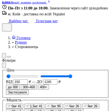
канал
акції, новини, розіграші
Пн–Пт з 11:00 до 18:00.
Замовлення через сайт цілодобово
м. Київ · доставка по всій Україні
Вайбер чат
Телеграм чат
Головна
»
Рідини
»
Сторожинець
Фільтри
Ціна
ВІД
₴
—
ДО
₴
до 300
300–400
400+
Застосувати
Міцність
0мг
41
1,5мг
41
3мг
85
6мг
26
9мг
26