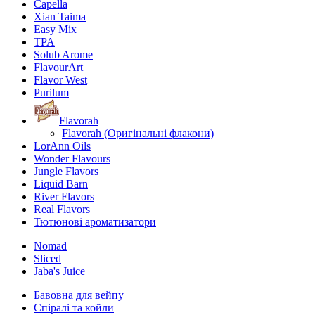
Capella
Xian Taima
Easy Mix
TPA
Solub Arome
FlavourArt
Flavor West
Purilum
Flavorah
Flavorah (Оригінальні флакони)
LorAnn Oils
Wonder Flavours
Jungle Flavors
Liquid Barn
River Flavors
Real Flavors
Тютюнові ароматизатори
Nomad
Sliced
Jaba's Juice
Бавовна для вейпу
Спіралі та койли