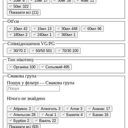
20мг
6
25мг
17
30мг
16
40мг
11
50мг
322
Показати всі (11)
Об'єм
10мл
42
15мл
13
30мл
448
60мл
96
180мл
2
240мл
1
360мл
1
Співвідношення VG/PG
30/70
2
50/50
501
70/30
100
Тип нікотину
Органіка
100
Сольовий
495
Смакова група
Пошук у фільтрі — Смакова група
Нічого не знайдено
Абрикос
2
Алкоголь
3
Алое
3
Ананас
17
Апельсин
28
Асаї
1
Базилік
4
Банан
16
Бурбон
2
Ваніль
22
Показати всі (93)