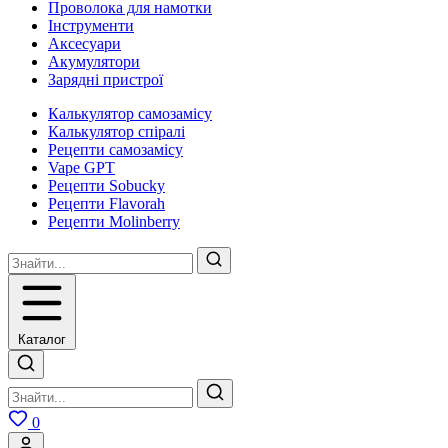
Проволока для намотки
Інструменти
Аксесуари
Акумулятори
Зарядні пристрої
Калькулятор самозамісу
Калькулятор спіралі
Рецепти самозамісу
Vape GPT
Рецепти Sobucky
Рецепти Flavorah
Рецепти Molinberry
Каталог
0