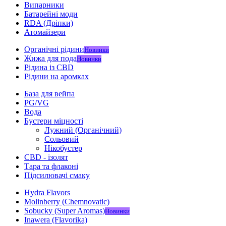
Випарники
Батарейні моди
RDA (Дріпки)
Атомайзери
Органічні рідини
Новинки
Жижа для пода
Новинки
Рідина із CBD
Рідини на аромках
База для вейпа
PG/VG
Вода
Бустери міцності
Лужний (Органічний)
Сольовий
Нікобустер
CBD - ізолят
Тара та флаконі
Підсилювачі смаку
Hydra Flavors
Molinberry (Chemnovatic)
Sobucky (Super Aromas)
Новинки
Inawera (Flavorika)