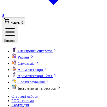
0
Кошик:
0
Каталог
Електронні сигарети
Рідини
Самозаміс
Ароматизатори
Ароматизатори 12мл
Обслуговування
Інструменти та ресурси
Стартові набори
POD-системи
Картриджі