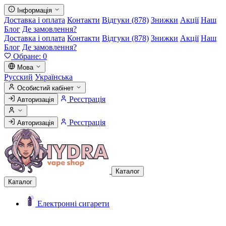
Інформація
Доставка і оплата
Контакти
Відгуки (878)
Знижки
Акції
Наш
Блог
Де замовлення?
Доставка і оплата
Контакти
Відгуки (878)
Знижки
Акції
Наш
Блог
Де замовлення?
Обране:
0
Мова
Русский
Українська
Особистий кабінет
Реєстрація
Авторизація
Реєстрація
Авторизація
Каталог
Каталог
Електронні сигарети