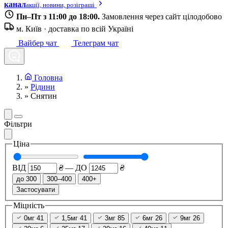
канал
акції, новини, розіграші
Пн–Пт з 11:00 до 18:00.
Замовлення через сайт цілодобово
м. Київ · доставка по всій Україні
Вайбер чат
Телеграм чат
Головна
»
Рідини
»
Снятин
Фільтри
Ціна
ВІД
₴
—
ДО
₴
до 300
300–400
400+
Застосувати
Міцність
0мг
41
1,5мг
41
3мг
85
6мг
26
9мг
26