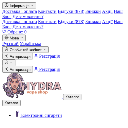
Інформація
Доставка і оплата
Контакти
Відгуки (878)
Знижки
Акції
Наш
Блог
Де замовлення?
Доставка і оплата
Контакти
Відгуки (878)
Знижки
Акції
Наш
Блог
Де замовлення?
Обране:
0
Мова
Русский
Українська
Особистий кабінет
Реєстрація
Авторизація
Реєстрація
Авторизація
Каталог
Каталог
Електронні сигарети