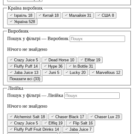
Країна виробник
Ізраїль
18
Китай
18
Малайзія
31
США
8
Україна
528
Виробник
Пошук у фільтрі — Виробник
Нічого не знайдено
Crazy Juice
5
Dead Horse
10
Elfbar
19
Fluffy Puff
14
Hype
36
In Bottle
31
Jaba Juice
13
Juni
5
Lucky
20
Marvellous
12
Показати всі (33)
Лінійка
Пошук у фільтрі — Лінійка
Нічого не знайдено
Alchemist Salt
18
Chaser Black
17
Chaser Lux
23
Crazy Juice
5
Elfliq
19
Flip Salt
16
Fluffy Puff Fruit Drinks
14
Jaba Juice
7