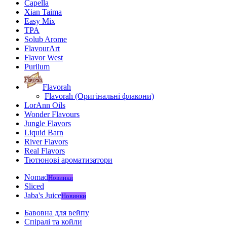
Capella
Xian Taima
Easy Mix
TPA
Solub Arome
FlavourArt
Flavor West
Purilum
Flavorah
Flavorah (Оригінальні флакони)
LorAnn Oils
Wonder Flavours
Jungle Flavors
Liquid Barn
River Flavors
Real Flavors
Тютюнові ароматизатори
Nomad
Новинки
Sliced
Jaba's Juice
Новинки
Бавовна для вейпу
Спіралі та койли