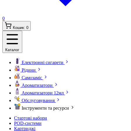
0
Кошик:
0
Каталог
Електронні сигарети
Рідини
Самозаміс
Ароматизатори
Ароматизатори 12мл
Обслуговування
Інструменти та ресурси
Стартові набори
POD-системи
Картриджі