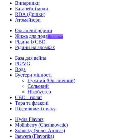
Випарники
Батарейні моди
RDA (Дріпки)
Атомайзери
Органічні рідини
Жижа для пода
Новинки
Рідина із CBD
Рідини на аромках
База для вейпа
PG/VG
Вода
Бустери міцності
Лужний (Органічний)
Сольовий
Нікобустер
CBD - ізолят
Тара та флаконі
Підсилювачі смаку
Hydra Flavors
Molinberry (Chemnovatic)
Sobucky (Super Aromas)
Inawera (Flavorika)