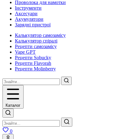
Проволока для намотки
Інструменти
Аксесуари
Акумулятори
Зарядні пристрої
Калькулятор самозамісу
Калькулятор спіралі
Рецепти самозамісу
Vape GPT
Рецепти Sobucky
Рецепти Flavorah
Рецепти Molinberry
Каталог
0