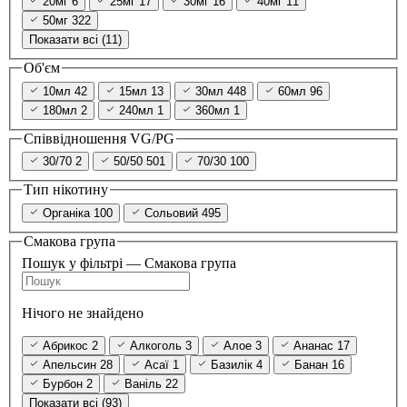
20мг
6
25мг
17
30мг
16
40мг
11
50мг
322
Показати всі (11)
Об'єм
10мл
42
15мл
13
30мл
448
60мл
96
180мл
2
240мл
1
360мл
1
Співвідношення VG/PG
30/70
2
50/50
501
70/30
100
Тип нікотину
Органіка
100
Сольовий
495
Смакова група
Пошук у фільтрі — Смакова група
Нічого не знайдено
Абрикос
2
Алкоголь
3
Алое
3
Ананас
17
Апельсин
28
Асаї
1
Базилік
4
Банан
16
Бурбон
2
Ваніль
22
Показати всі (93)