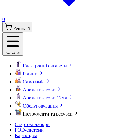
0
Кошик:
0
Каталог
Електронні сигарети
Рідини
Самозаміс
Ароматизатори
Ароматизатори 12мл
Обслуговування
Інструменти та ресурси
Стартові набори
POD-системи
Картриджі