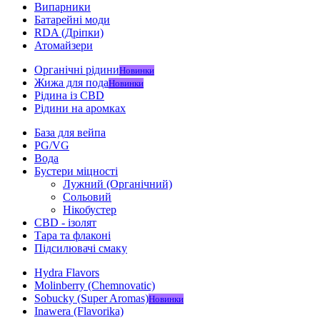
Випарники
Батарейні моди
RDA (Дріпки)
Атомайзери
Органічні рідини
Новинки
Жижа для пода
Новинки
Рідина із CBD
Рідини на аромках
База для вейпа
PG/VG
Вода
Бустери міцності
Лужний (Органічний)
Сольовий
Нікобустер
CBD - ізолят
Тара та флаконі
Підсилювачі смаку
Hydra Flavors
Molinberry (Chemnovatic)
Sobucky (Super Aromas)
Новинки
Inawera (Flavorika)