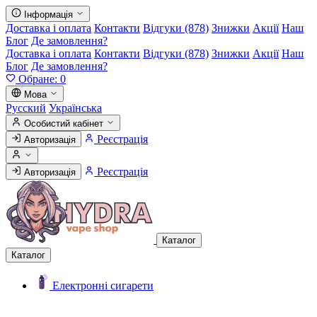
Інформація
Доставка і оплата
Контакти
Відгуки (878)
Знижки
Акції
Наш
Блог
Де замовлення?
Доставка і оплата
Контакти
Відгуки (878)
Знижки
Акції
Наш
Блог
Де замовлення?
Обране:
0
Мова
Русский
Українська
Особистий кабінет
Реєстрація
Авторизація
Реєстрація
Авторизація
Каталог
Каталог
Електронні сигарети