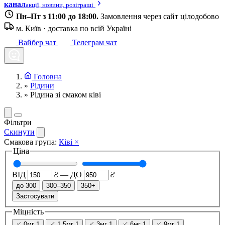
канал
акції, новини, розіграші
Пн–Пт з 11:00 до 18:00.
Замовлення через сайт цілодобово
м. Київ · доставка по всій Україні
Вайбер чат
Телеграм чат
Головна
»
Рідини
»
Рідина зі смаком ківі
Фільтри
Скинути
Смакова група:
Ківі
×
Ціна
ВІД
₴
—
ДО
₴
до 300
300–350
350+
Застосувати
Міцність
0мг
1
1,5мг
1
3мг
1
6мг
1
9мг
1