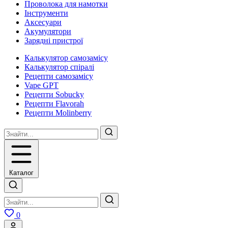
Проволока для намотки
Інструменти
Аксесуари
Акумулятори
Зарядні пристрої
Калькулятор самозамісу
Калькулятор спіралі
Рецепти самозамісу
Vape GPT
Рецепти Sobucky
Рецепти Flavorah
Рецепти Molinberry
Каталог
0