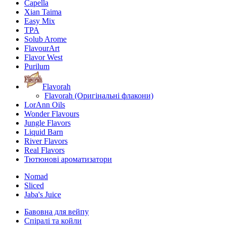
Capella
Xian Taima
Easy Mix
TPA
Solub Arome
FlavourArt
Flavor West
Purilum
Flavorah
Flavorah (Оригінальні флакони)
LorAnn Oils
Wonder Flavours
Jungle Flavors
Liquid Barn
River Flavors
Real Flavors
Тютюнові ароматизатори
Nomad
Sliced
Jaba's Juice
Бавовна для вейпу
Спіралі та койли