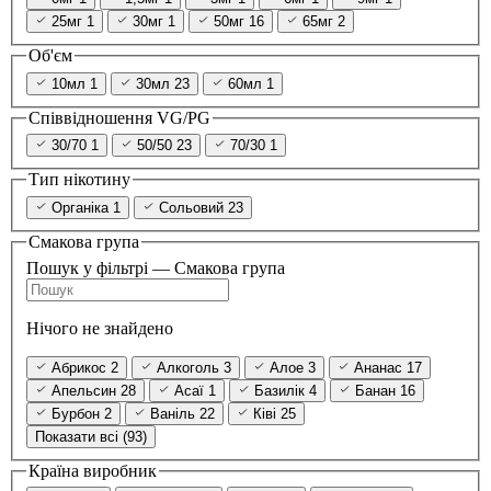
25мг
1
30мг
1
50мг
16
65мг
2
Об'єм
10мл
1
30мл
23
60мл
1
Співвідношення VG/PG
30/70
1
50/50
23
70/30
1
Тип нікотину
Органіка
1
Сольовий
23
Смакова група
Пошук у фільтрі — Смакова група
Нічого не знайдено
Абрикос
2
Алкоголь
3
Алое
3
Ананас
17
Апельсин
28
Асаї
1
Базилік
4
Банан
16
Бурбон
2
Ваніль
22
Ківі
25
Показати всі (93)
Країна виробник