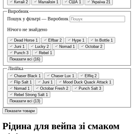
Китай
2
Малайзія
1
США
1
Україна
21
Виробник
Пошук у фільтрі — Виробник
Нічого не знайдено
Dead Horse
1
Elfbar
2
Hype
1
In Bottle
1
Juni
1
Lucky
2
Nomad
1
Octobar
2
Punch
3
Rebel
1
Показати всі (16)
Лінійка
Chaser Black
1
Chaser Lux
1
Elfliq
2
Flip Salt
1
Juni
1
Mood Duck Quack Attack
1
Nomad
1
Octobar Fresh
2
Punch Salt
3
Rebel Strong Salt
1
Показати всі (13)
Показати товари
Рідина для вейпа зі смаком