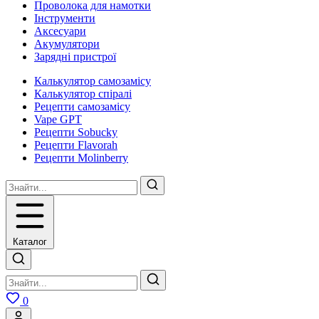
Проволока для намотки
Інструменти
Аксесуари
Акумулятори
Зарядні пристрої
Калькулятор самозамісу
Калькулятор спіралі
Рецепти самозамісу
Vape GPT
Рецепти Sobucky
Рецепти Flavorah
Рецепти Molinberry
Каталог
0