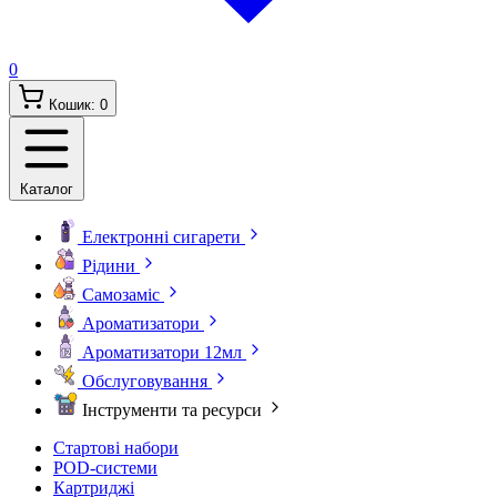
0
Кошик:
0
Каталог
Електронні сигарети
Рідини
Самозаміс
Ароматизатори
Ароматизатори 12мл
Обслуговування
Інструменти та ресурси
Стартові набори
POD-системи
Картриджі