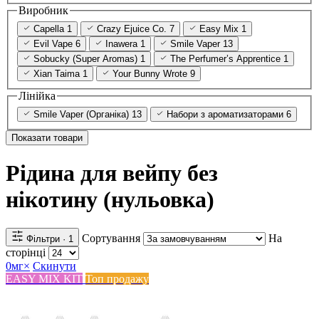
Виробник
Capella
1
Crazy Ejuice Co.
7
Easy Mix
1
Evil Vape
6
Inawera
1
Smile Vaper
13
Sobucky (Super Aromas)
1
The Perfumer’s Apprentice
1
Xian Taima
1
Your Bunny Wrote
9
Лінійка
Smile Vaper (Органіка)
13
Набори з ароматизаторами
6
Показати товари
Рідина для вейпу без
нікотину (нульовка)
Сортування
На
Фільтри
· 1
сторінці
0мг
×
Скинути
EASY MIX KIT
Топ продажу