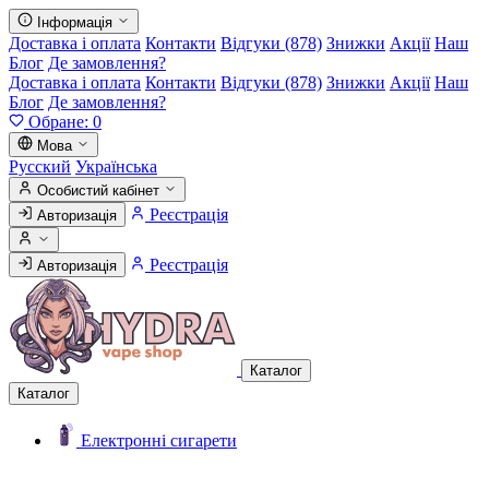
Інформація
Доставка і оплата
Контакти
Відгуки (878)
Знижки
Акції
Наш
Блог
Де замовлення?
Доставка і оплата
Контакти
Відгуки (878)
Знижки
Акції
Наш
Блог
Де замовлення?
Обране:
0
Мова
Русский
Українська
Особистий кабінет
Реєстрація
Авторизація
Реєстрація
Авторизація
Каталог
Каталог
Електронні сигарети