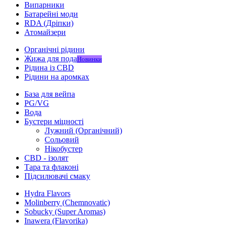
Випарники
Батарейні моди
RDA (Дріпки)
Атомайзери
Органічні рідини
Жижа для пода
Новинки
Рідина із CBD
Рідини на аромках
База для вейпа
PG/VG
Вода
Бустери міцності
Лужний (Органічний)
Сольовий
Нікобустер
CBD - ізолят
Тара та флаконі
Підсилювачі смаку
Hydra Flavors
Molinberry (Chemnovatic)
Sobucky (Super Aromas)
Inawera (Flavorika)