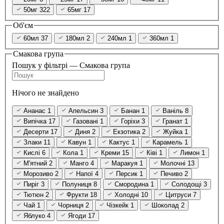
50мг
322
65мг
17
Об'єм
60мл
37
180мл
2
240мл
1
360мл
1
Смакова група
Пошук у фільтрі — Смакова група
Нічого не знайдено
Ананас
1
Апельсин
3
Банан
1
Ваніль
8
Випічка
17
Газовані
1
Горіхи
3
Гранат
1
Десерти
17
Диня
2
Екзотика
2
Жуйка
1
Злаки
11
Кавун
1
Кактус
1
Карамель
1
Кислі
6
Кола
1
Креми
15
Ківі
1
Лимон
1
М'ятний
2
Манго
4
Маракуя
1
Молочні
13
Морозиво
2
Напої
4
Персик
1
Печиво
2
Пиріг
3
Полуниця
8
Смородина
1
Солодощі
3
Тютюн
2
Фрукти
18
Холодні
10
Цитруси
7
Чай
1
Чорниця
2
Чізкейк
1
Шоколад
2
Яблуко
4
Ягоди
17