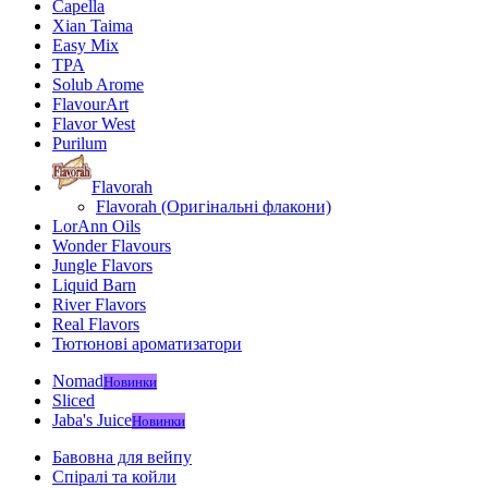
Capella
Xian Taima
Easy Mix
TPA
Solub Arome
FlavourArt
Flavor West
Purilum
Flavorah
Flavorah (Оригінальні флакони)
LorAnn Oils
Wonder Flavours
Jungle Flavors
Liquid Barn
River Flavors
Real Flavors
Тютюнові ароматизатори
Nomad
Новинки
Sliced
Jaba's Juice
Новинки
Бавовна для вейпу
Спіралі та койли