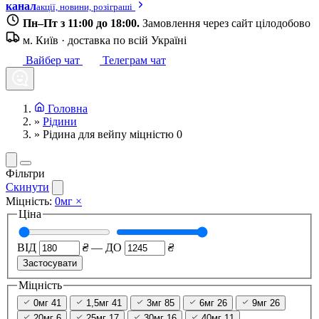
канал
акції, новини, розіграші
Пн–Пт з 11:00 до 18:00.
Замовлення через сайт цілодобово
м. Київ · доставка по всій Україні
Вайбер чат
Телеграм чат
Головна
»
Рідини
»
Рідина для вейпу міцністю 0
Фільтри
Скинути
Міцність:
0мг
×
Ціна
ВІД
₴
—
ДО
₴
Застосувати
Міцність
0мг
41
1,5мг
41
3мг
85
6мг
26
9мг
26
20мг
6
25мг
17
30мг
16
40мг
11