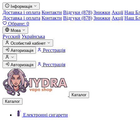
Інформація
Доставка і оплата
Контакти
Відгуки (878)
Знижки
Акції
Наш Б
Доставка і оплата
Контакти
Відгуки (878)
Знижки
Акції
Наш Б
Обране:
0
Мова
Русский
Українська
Особистий кабінет
Реєстрація
Авторизація
Реєстрація
Авторизація
Каталог
Каталог
Електронні сигарети