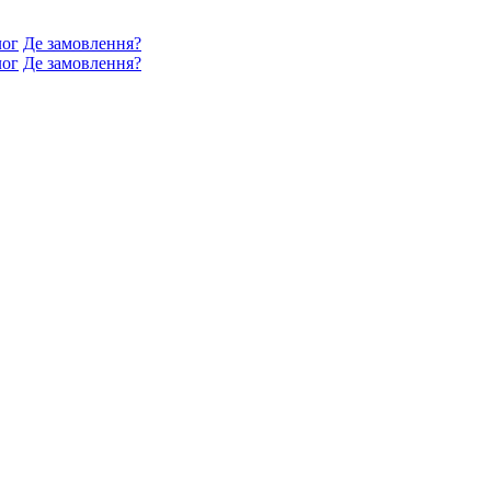
лог
Де замовлення?
лог
Де замовлення?