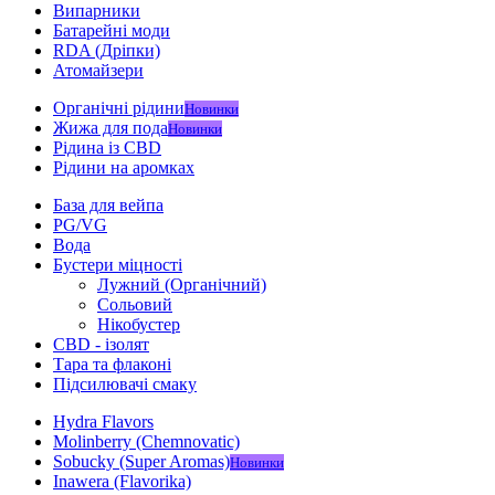
Випарники
Батарейні моди
RDA (Дріпки)
Атомайзери
Органічні рідини
Новинки
Жижа для пода
Новинки
Рідина із CBD
Рідини на аромках
База для вейпа
PG/VG
Вода
Бустери міцності
Лужний (Органічний)
Сольовий
Нікобустер
CBD - ізолят
Тара та флаконі
Підсилювачі смаку
Hydra Flavors
Molinberry (Chemnovatic)
Sobucky (Super Aromas)
Новинки
Inawera (Flavorika)