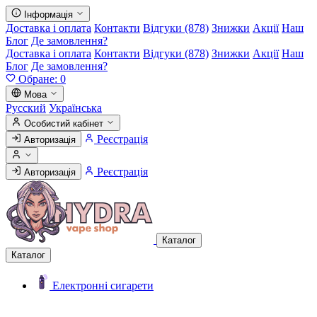
Інформація
Доставка і оплата
Контакти
Відгуки (878)
Знижки
Акції
Наш
Блог
Де замовлення?
Доставка і оплата
Контакти
Відгуки (878)
Знижки
Акції
Наш
Блог
Де замовлення?
Обране:
0
Мова
Русский
Українська
Особистий кабінет
Реєстрація
Авторизація
Реєстрація
Авторизація
Каталог
Каталог
Електронні сигарети