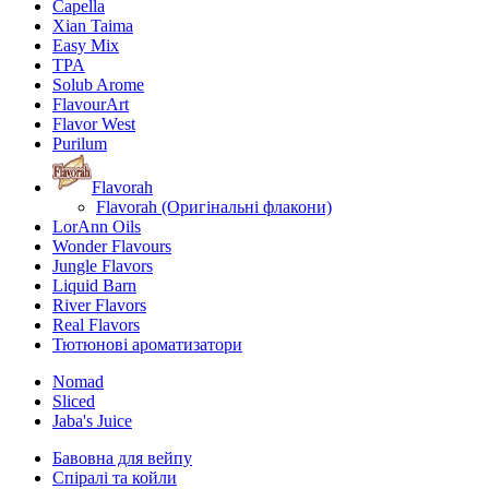
Capella
Xian Taima
Easy Mix
TPA
Solub Arome
FlavourArt
Flavor West
Purilum
Flavorah
Flavorah (Оригінальні флакони)
LorAnn Oils
Wonder Flavours
Jungle Flavors
Liquid Barn
River Flavors
Real Flavors
Тютюнові ароматизатори
Nomad
Sliced
Jaba's Juice
Бавовна для вейпу
Спіралі та койли