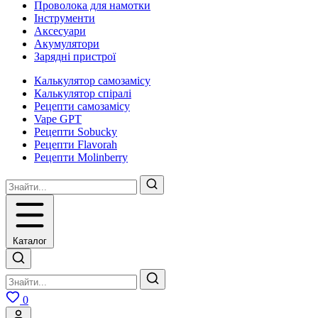
Проволока для намотки
Інструменти
Аксесуари
Акумулятори
Зарядні пристрої
Калькулятор самозамісу
Калькулятор спіралі
Рецепти самозамісу
Vape GPT
Рецепти Sobucky
Рецепти Flavorah
Рецепти Molinberry
Каталог
0