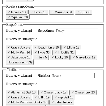
Країна виробник
Ізраїль
18
Китай
18
Малайзія
31
США
8
Україна
528
Виробник
Пошук у фільтрі — Виробник
Нічого не знайдено
Crazy Juice
5
Dead Horse
10
Elfbar
19
Fluffy Puff
14
Hype
36
In Bottle
31
Jaba Juice
13
Juni
5
Lucky
20
Marvellous
12
Показати всі (33)
Лінійка
Пошук у фільтрі — Лінійка
Нічого не знайдено
Alchemist Salt
18
Chaser Black
17
Chaser Lux
23
Crazy Juice
5
Elfliq
19
Flip Salt
16
Fluffy Puff Fruit Drinks
14
Jaba Juice
7