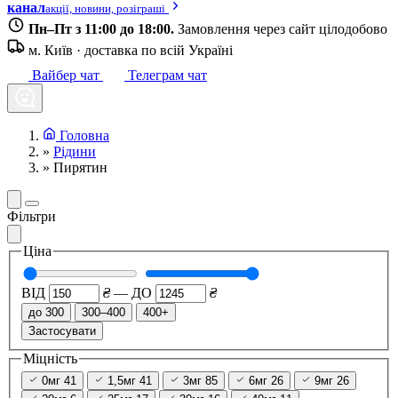
канал
акції, новини, розіграші
Пн–Пт з 11:00 до 18:00.
Замовлення через сайт цілодобово
м. Київ · доставка по всій Україні
Вайбер чат
Телеграм чат
Головна
»
Рідини
»
Пирятин
Фільтри
Ціна
ВІД
₴
—
ДО
₴
до 300
300–400
400+
Застосувати
Міцність
0мг
41
1,5мг
41
3мг
85
6мг
26
9мг
26