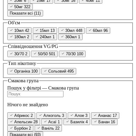
20мг
6
25мг
17
30мг
16
40мг
11
50мг
322
Показати всі (11)
Об'єм
10мл
42
15мл
13
30мл
448
60мл
96
180мл
2
240мл
1
360мл
1
Співвідношення VG/PG
30/70
2
50/50
501
70/30
100
Тип нікотину
Органіка
100
Сольовий
495
Смакова група
Пошук у фільтрі — Смакова група
Нічого не знайдено
Абрикос
2
Алкоголь
3
Алое
3
Ананас
17
Апельсин
28
Асаї
1
Базилік
4
Банан
16
Бурбон
2
Ваніль
22
Показати всі (93)