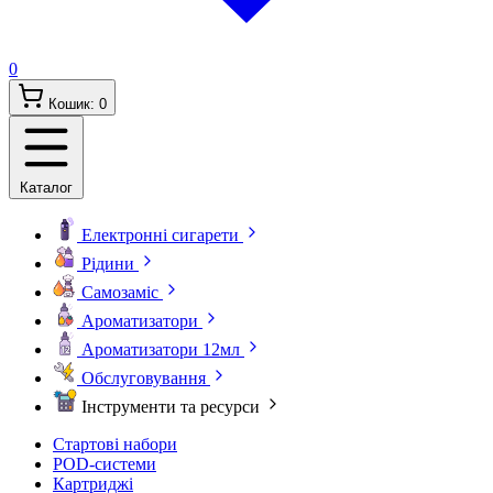
0
Кошик:
0
Каталог
Електронні сигарети
Рідини
Самозаміс
Ароматизатори
Ароматизатори 12мл
Обслуговування
Інструменти та ресурси
Стартові набори
POD-системи
Картриджі