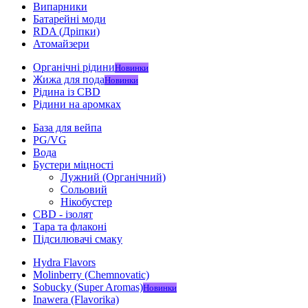
Випарники
Батарейні моди
RDA (Дріпки)
Атомайзери
Органічні рідини
Новинки
Жижа для пода
Новинки
Рідина із CBD
Рідини на аромках
База для вейпа
PG/VG
Вода
Бустери міцності
Лужний (Органічний)
Сольовий
Нікобустер
CBD - ізолят
Тара та флаконі
Підсилювачі смаку
Hydra Flavors
Molinberry (Chemnovatic)
Sobucky (Super Aromas)
Новинки
Inawera (Flavorika)