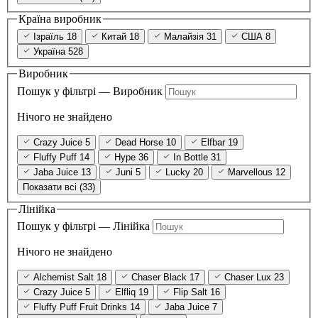
Країна виробник
Ізраїль
18
Китай
18
Малайзія
31
США
8
Україна
528
Виробник
Пошук у фільтрі — Виробник
Нічого не знайдено
Crazy Juice
5
Dead Horse
10
Elfbar
19
Fluffy Puff
14
Hype
36
In Bottle
31
Jaba Juice
13
Juni
5
Lucky
20
Marvellous
12
Показати всі (33)
Лінійка
Пошук у фільтрі — Лінійка
Нічого не знайдено
Alchemist Salt
18
Chaser Black
17
Chaser Lux
23
Crazy Juice
5
Elfliq
19
Flip Salt
16
Fluffy Puff Fruit Drinks
14
Jaba Juice
7