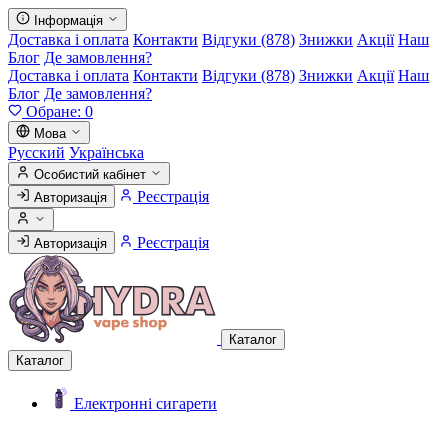
Інформація
Доставка і оплата
Контакти
Відгуки (878)
Знижки
Акції
Наш
Блог
Де замовлення?
Доставка і оплата
Контакти
Відгуки (878)
Знижки
Акції
Наш
Блог
Де замовлення?
Обране:
0
Мова
Русский
Українська
Особистий кабінет
Реєстрація
Авторизація
Реєстрація
Авторизація
Каталог
Каталог
Електронні сигарети