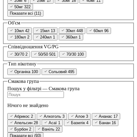
20мг
6
25мг
17
30мг
16
40мг
11
50мг
322
Показати всі (11)
Об'єм
10мл
42
15мл
13
30мл
448
60мл
96
180мл
2
240мл
1
360мл
1
Співвідношення VG/PG
30/70
2
50/50
501
70/30
100
Тип нікотину
Органіка
100
Сольовий
495
Смакова група
Пошук у фільтрі — Смакова група
Нічого не знайдено
Абрикос
2
Алкоголь
3
Алое
3
Ананас
17
Апельсин
28
Асаї
1
Базилік
4
Банан
16
Бурбон
2
Ваніль
22
Показати всі (93)