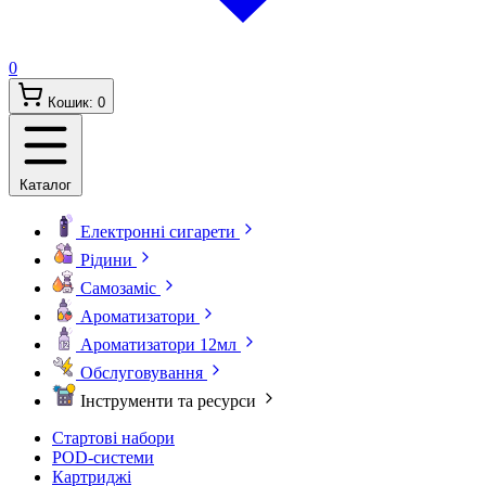
0
Кошик:
0
Каталог
Електронні сигарети
Рідини
Самозаміс
Ароматизатори
Ароматизатори 12мл
Обслуговування
Інструменти та ресурси
Стартові набори
POD-системи
Картриджі