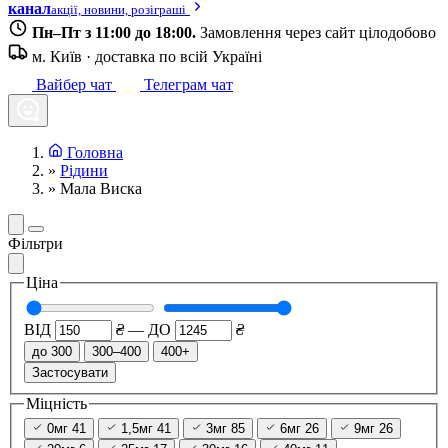
канал
акції, новини, розіграші
Пн–Пт з 11:00 до 18:00.
Замовлення через сайт цілодобово
м. Київ · доставка по всій Україні
Вайбер чат
Телеграм чат
Головна
»
Рідини
»
Мала Виска
Фільтри
Ціна
ВІД
₴
—
ДО
₴
до 300
300–400
400+
Застосувати
Міцність
0мг
41
1,5мг
41
3мг
85
6мг
26
9мг
26