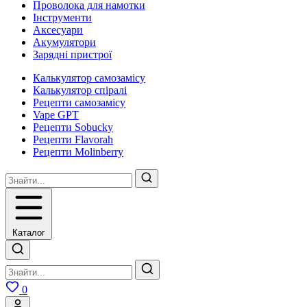
Проволока для намотки
Інструменти
Аксесуари
Акумулятори
Зарядні пристрої
Калькулятор самозамісу
Калькулятор спіралі
Рецепти самозамісу
Vape GPT
Рецепти Sobucky
Рецепти Flavorah
Рецепти Molinberry
Каталог
0