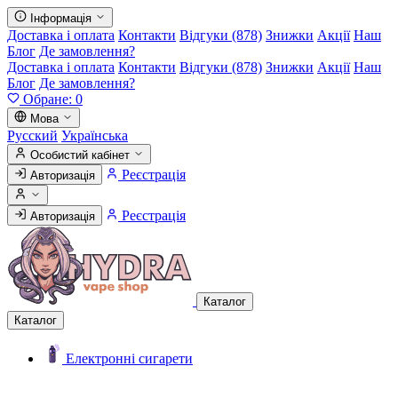
Інформація
Доставка і оплата
Контакти
Відгуки (878)
Знижки
Акції
Наш
Блог
Де замовлення?
Доставка і оплата
Контакти
Відгуки (878)
Знижки
Акції
Наш
Блог
Де замовлення?
Обране:
0
Мова
Русский
Українська
Особистий кабінет
Реєстрація
Авторизація
Реєстрація
Авторизація
Каталог
Каталог
Електронні сигарети