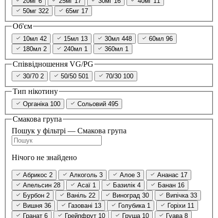
20мг
6
25мг
17
30мг
16
40мг
11
50мг
322
65мг
17
Об'єм
10мл
42
15мл
13
30мл
448
60мл
96
180мл
2
240мл
1
360мл
1
Співвідношення VG/PG
30/70
2
50/50
501
70/30
100
Тип нікотину
Органіка
100
Сольовий
495
Смакова група
Пошук у фільтрі — Смакова група
Нічого не знайдено
Абрикос
2
Алкоголь
3
Алое
3
Ананас
17
Апельсин
28
Асаї
1
Базилік
4
Банан
16
Бурбон
2
Ваніль
22
Виноград
30
Випічка
33
Вишня
36
Газовані
13
Голубика
1
Горіхи
11
Гранат
6
Грейпфрут
10
Груша
10
Гуава
8