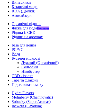
Випарники
Батарейні моди
RDA (Дріпки)
Атомайзери
Органічні рідини
Жижа для пода
Новинки
Рідина із CBD
Рідини на аромках
База для вейпа
PG/VG
Вода
Бустери міцності
Лужний (Органічний)
Сольовий
Нікобустер
CBD - ізолят
Тара та флаконі
Підсилювачі смаку
Hydra Flavors
Molinberry (Chemnovatic)
Sobucky (Super Aromas)
Inawera (Flavorika)