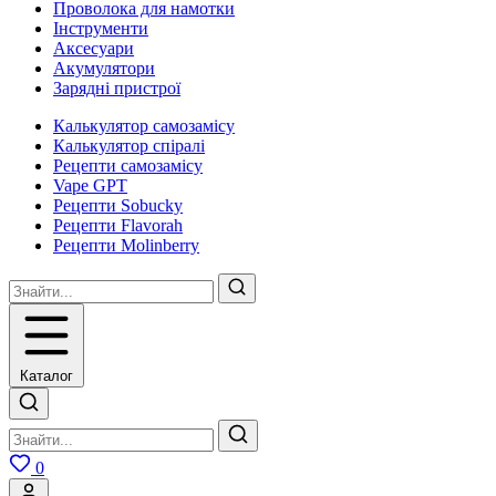
Проволока для намотки
Інструменти
Аксесуари
Акумулятори
Зарядні пристрої
Калькулятор самозамісу
Калькулятор спіралі
Рецепти самозамісу
Vape GPT
Рецепти Sobucky
Рецепти Flavorah
Рецепти Molinberry
Каталог
0