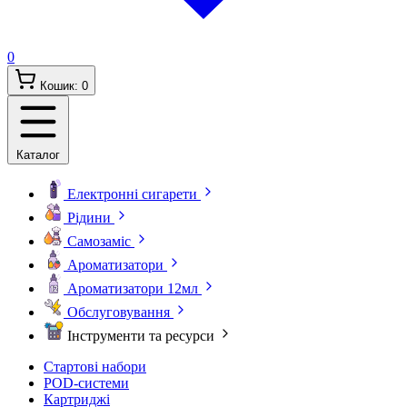
0
Кошик:
0
Каталог
Електронні сигарети
Рідини
Самозаміс
Ароматизатори
Ароматизатори 12мл
Обслуговування
Інструменти та ресурси
Стартові набори
POD-системи
Картриджі