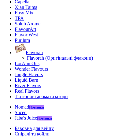
Capella
Xian Taima
Easy Mix
TPA
Solub Arome
FlavourArt
Flavor West
Purilum
Flavorah
Flavorah (Оригінальні флакони)
LorAnn Oils
Wonder Flavours
Jungle Flavors
Liquid Barn
River Flavors
Real Flavors
Тютюнові ароматизатори
Nomad
Новинки
Sliced
Jaba's Juice
Новинки
Бавовна для вейпу
Спіралі та койли