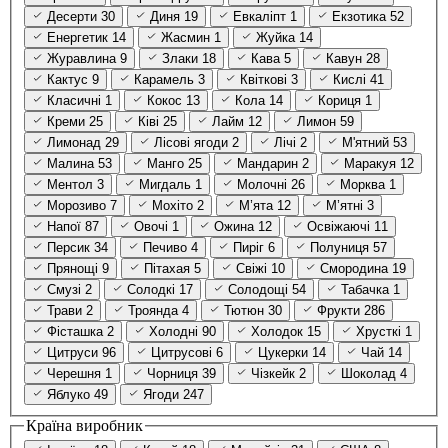
Десерти
30
Диня
19
Евкаліпт
1
Екзотика
52
Енергетик
14
Жасмин
1
Жуйка
14
Журавлина
9
Злаки
18
Кава
5
Кавун
28
Кактус
9
Карамель
3
Квіткові
3
Кислі
41
Класичні
1
Кокос
13
Кола
14
Кориця
1
Креми
25
Ківі
25
Лайм
12
Лимон
59
Лимонад
29
Лісові ягоди
2
Лічі
2
М'ятний
53
Малина
53
Манго
25
Мандарин
2
Маракуя
12
Ментол
3
Мигдаль
1
Молочні
26
Морква
1
Морозиво
7
Мохіто
2
М’ята
12
М’ятні
3
Напої
87
Овочі
1
Ожина
12
Освіжаючі
11
Персик
34
Печиво
4
Пиріг
6
Полуниця
57
Прянощі
9
Пітахая
5
Свіжі
10
Смородина
19
Смузі
2
Солодкі
17
Солодощі
54
Табачка
1
Трави
2
Троянда
4
Тютюн
30
Фрукти
286
Фісташка
2
Холодні
90
Холодок
15
Хрусткі
1
Цитруси
96
Цитрусові
6
Цукерки
14
Чай
14
Черешня
1
Чорниця
39
Чізкейк
2
Шоколад
4
Яблуко
49
Ягоди
247
Країна виробник