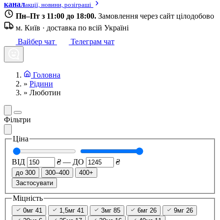
канал
акції, новини, розіграші
Пн–Пт з 11:00 до 18:00.
Замовлення через сайт цілодобово
м. Київ · доставка по всій Україні
Вайбер чат
Телеграм чат
Головна
»
Рідини
»
Люботин
Фільтри
Ціна
ВІД
₴
—
ДО
₴
до 300
300–400
400+
Застосувати
Міцність
0мг
41
1,5мг
41
3мг
85
6мг
26
9мг
26