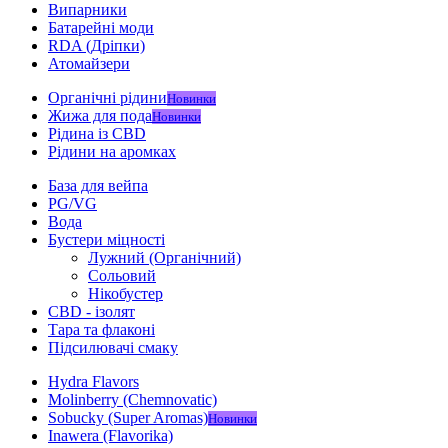
Випарники
Батарейні моди
RDA (Дріпки)
Атомайзери
Органічні рідини
Новинки
Жижа для пода
Новинки
Рідина із CBD
Рідини на аромках
База для вейпа
PG/VG
Вода
Бустери міцності
Лужний (Органічний)
Сольовий
Нікобустер
CBD - ізолят
Тара та флаконі
Підсилювачі смаку
Hydra Flavors
Molinberry (Chemnovatic)
Sobucky (Super Aromas)
Новинки
Inawera (Flavorika)