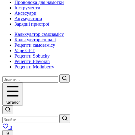
Проволока для намотки
Інструменти
Аксесуари
Акумулятори
Зарядні пристрої
Калькулятор самозамісу
Калькулятор спіралі
Рецепти самозамісу
Vape GPT
Рецепти Sobucky
Рецепти Flavorah
Рецепти Molinberry
Каталог
0