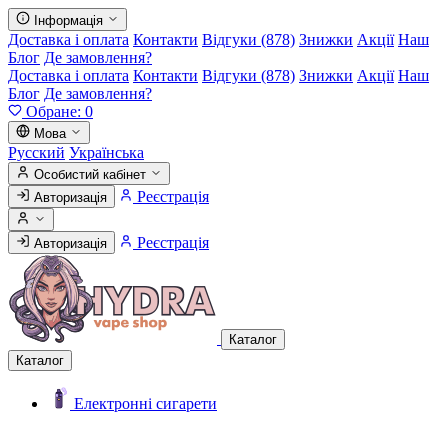
Інформація
Доставка і оплата
Контакти
Відгуки (878)
Знижки
Акції
Наш
Блог
Де замовлення?
Доставка і оплата
Контакти
Відгуки (878)
Знижки
Акції
Наш
Блог
Де замовлення?
Обране:
0
Мова
Русский
Українська
Особистий кабінет
Реєстрація
Авторизація
Реєстрація
Авторизація
Каталог
Каталог
Електронні сигарети