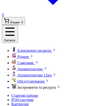
0
Кошик:
0
Каталог
Електронні сигарети
Рідини
Самозаміс
Ароматизатори
Ароматизатори 12мл
Обслуговування
Інструменти та ресурси
Стартові набори
POD-системи
Картриджі