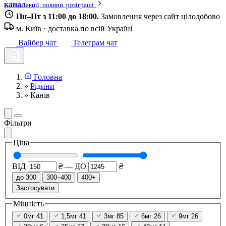
канал
акції, новини, розіграші
Пн–Пт з 11:00 до 18:00.
Замовлення через сайт цілодобово
м. Київ · доставка по всій Україні
Вайбер чат
Телеграм чат
Головна
»
Рідини
»
Канів
Фільтри
Ціна
ВІД
₴
—
ДО
₴
до 300
300–400
400+
Застосувати
Міцність
0мг
41
1,5мг
41
3мг
85
6мг
26
9мг
26