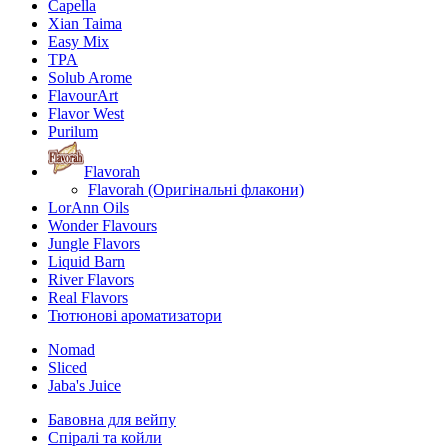
Capella
Xian Taima
Easy Mix
TPA
Solub Arome
FlavourArt
Flavor West
Purilum
Flavorah
Flavorah (Оригінальні флакони)
LorAnn Oils
Wonder Flavours
Jungle Flavors
Liquid Barn
River Flavors
Real Flavors
Тютюнові ароматизатори
Nomad
Sliced
Jaba's Juice
Бавовна для вейпу
Спіралі та койли