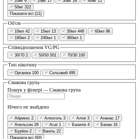
20мг
6
25мг
17
30мг
16
40мг
11
50мг
322
Показати всі (11)
Об'єм
10мл
42
15мл
13
30мл
448
60мл
96
180мл
2
240мл
1
360мл
1
Співвідношення VG/PG
30/70
2
50/50
501
70/30
100
Тип нікотину
Органіка
100
Сольовий
495
Смакова група
Пошук у фільтрі — Смакова група
Нічого не знайдено
Абрикос
2
Алкоголь
3
Алое
3
Ананас
17
Апельсин
28
Асаї
1
Базилік
4
Банан
16
Бурбон
2
Ваніль
22
Показати всі (93)