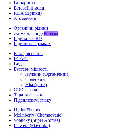
Випарники
Батарейні моди
RDA (Дріпки)
Атомайзери
Органічні рідини
Жижа для пода
Новинки
Рідина із CBD
Рідини на аромках
База для вейпа
PG/VG
Вода
Бустери міцності
Лужний (Органічний)
Сольовий
Нікобустер
CBD - ізолят
Тара та флаконі
Підсилювачі смаку
Hydra Flavors
Molinberry (Chemnovatic)
Sobucky (Super Aromas)
Inawera (Flavorika)