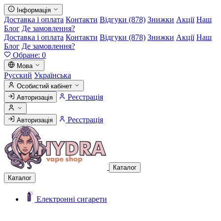
Інформація
Доставка і оплата
Контакти
Відгуки (878)
Знижки
Акції
Наш
Блог
Де замовлення?
Доставка і оплата
Контакти
Відгуки (878)
Знижки
Акції
Наш
Блог
Де замовлення?
Обране:
0
Мова
Русский
Українська
Особистий кабінет
Реєстрація
Авторизація
Реєстрація
Авторизація
Каталог
Каталог
Електронні сигарети