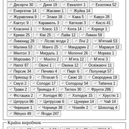
Десерти
30
Диня
19
Евкаліпт
1
Екзотика
52
Енергетик
14
Жасмин
1
Жуйка
14
Журавлина
9
Злаки
18
Кава
5
Кавун
28
Кактус
9
Карамель
3
Квіткові
3
Кислі
41
Класичні
1
Кокос
13
Кола
14
Кориця
1
Креми
25
Ківі
25
Лайм
12
Лимон
59
Лимонад
29
Лісові ягоди
2
Лічі
2
М'ятний
53
Малина
53
Манго
25
Мандарин
2
Маракуя
12
Ментол
3
Мигдаль
1
Молочні
26
Морква
1
Морозиво
7
Мохіто
2
М’ята
12
М’ятні
3
Напої
87
Овочі
1
Ожина
12
Освіжаючі
11
Персик
34
Печиво
4
Пиріг
6
Полуниця
57
Прянощі
9
Пітахая
5
Свіжі
10
Смородина
19
Смузі
2
Солодкі
17
Солодощі
54
Табачка
1
Трави
2
Троянда
4
Тютюн
30
Фрукти
286
Фісташка
2
Холодні
90
Холодок
15
Хрусткі
1
Цитруси
96
Цитрусові
6
Цукерки
14
Чай
14
Черешня
1
Чорниця
39
Чізкейк
2
Шоколад
4
Яблуко
49
Ягоди
247
Країна виробник