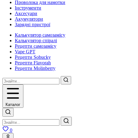
Проволока для намотки
Інструменти
Аксесуари
Акумулятори
Зарядні пристрої
Калькулятор самозамісу
Калькулятор спіралі
Рецепти самозамісу
Vape GPT
Рецепти Sobucky
Рецепти Flavorah
Рецепти Molinberry
Каталог
0