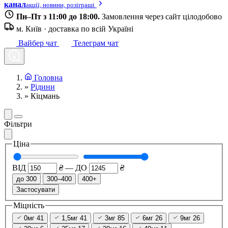
канал
акції, новини, розіграші
Пн–Пт з 11:00 до 18:00.
Замовлення через сайт цілодобово
м. Київ · доставка по всій Україні
Вайбер чат
Телеграм чат
Головна
»
Рідини
»
Кіцмань
Фільтри
Ціна
ВІД
₴
—
ДО
₴
до 300
300–400
400+
Застосувати
Міцність
0мг
41
1,5мг
41
3мг
85
6мг
26
9мг
26