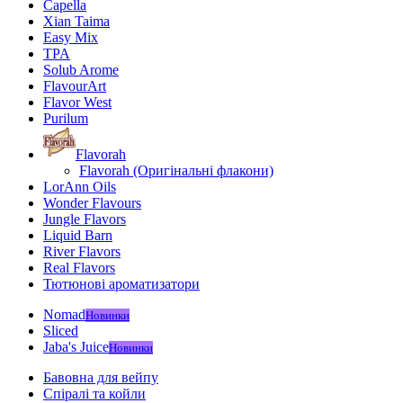
Capella
Xian Taima
Easy Mix
TPA
Solub Arome
FlavourArt
Flavor West
Purilum
Flavorah
Flavorah (Оригінальні флакони)
LorAnn Oils
Wonder Flavours
Jungle Flavors
Liquid Barn
River Flavors
Real Flavors
Тютюнові ароматизатори
Nomad
Новинки
Sliced
Jaba's Juice
Новинки
Бавовна для вейпу
Спіралі та койли