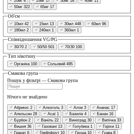
20мг
6
25мг
17
30мг
16
40мг
11
50мг
322
65мг
17
Об'єм
10мл
42
15мл
13
30мл
448
60мл
96
180мл
2
240мл
1
360мл
1
Співвідношення VG/PG
30/70
2
50/50
501
70/30
100
Тип нікотину
Органіка
100
Сольовий
495
Смакова група
Пошук у фільтрі — Смакова група
Нічого не знайдено
Абрикос
2
Алкоголь
3
Алое
3
Ананас
17
Апельсин
28
Асаї
1
Базилік
4
Банан
16
Бурбон
2
Ваніль
22
Виноград
30
Випічка
33
Вишня
36
Газовані
13
Голубика
1
Горіхи
11
Гранат
6
Грейпфрут
10
Груша
10
Гуава
8