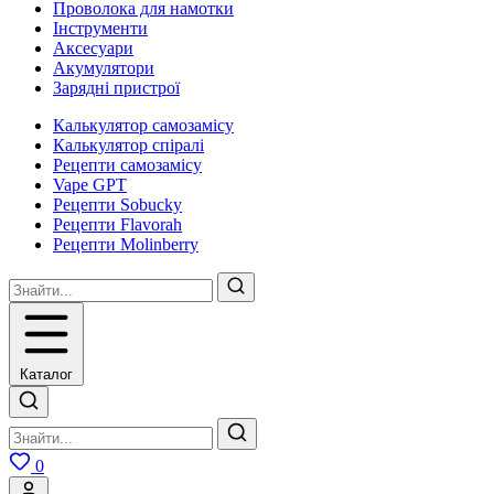
Проволока для намотки
Інструменти
Аксесуари
Акумулятори
Зарядні пристрої
Калькулятор самозамісу
Калькулятор спіралі
Рецепти самозамісу
Vape GPT
Рецепти Sobucky
Рецепти Flavorah
Рецепти Molinberry
Каталог
0