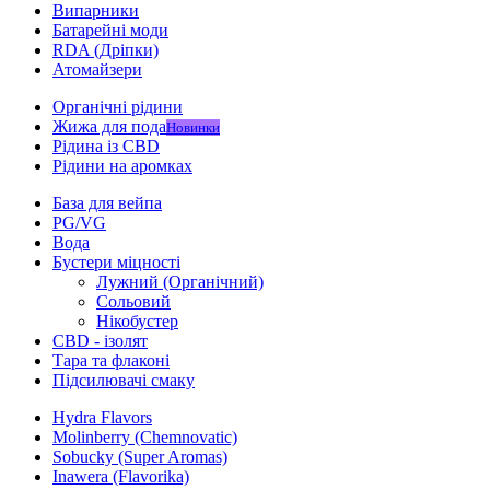
Випарники
Батарейні моди
RDA (Дріпки)
Атомайзери
Органічні рідини
Жижа для пода
Новинки
Рідина із CBD
Рідини на аромках
База для вейпа
PG/VG
Вода
Бустери міцності
Лужний (Органічний)
Сольовий
Нікобустер
CBD - ізолят
Тара та флаконі
Підсилювачі смаку
Hydra Flavors
Molinberry (Chemnovatic)
Sobucky (Super Aromas)
Inawera (Flavorika)