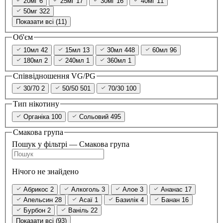
20мг
6
25мг
17
30мг
16
40мг
11
50мг
322
Показати всі (11)
Об'єм
10мл
42
15мл
13
30мл
448
60мл
96
180мл
2
240мл
1
360мл
1
Співвідношення VG/PG
30/70
2
50/50
501
70/30
100
Тип нікотину
Органіка
100
Сольовий
495
Смакова група
Пошук у фільтрі — Смакова група
Нічого не знайдено
Абрикос
2
Алкоголь
3
Алое
3
Ананас
17
Апельсин
28
Асаї
1
Базилік
4
Банан
16
Бурбон
2
Ваніль
22
Показати всі (93)