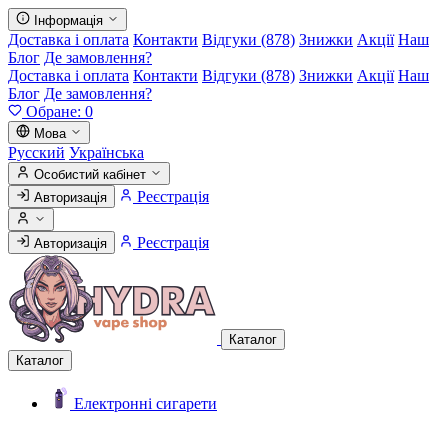
Інформація
Доставка і оплата
Контакти
Відгуки (878)
Знижки
Акції
Наш
Блог
Де замовлення?
Доставка і оплата
Контакти
Відгуки (878)
Знижки
Акції
Наш
Блог
Де замовлення?
Обране:
0
Мова
Русский
Українська
Особистий кабінет
Реєстрація
Авторизація
Реєстрація
Авторизація
Каталог
Каталог
Електронні сигарети