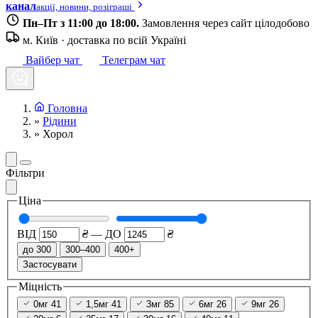
канал
акції, новини, розіграші
Пн–Пт з 11:00 до 18:00.
Замовлення через сайт цілодобово
м. Київ · доставка по всій Україні
Вайбер чат
Телеграм чат
Головна
»
Рідини
»
Хорол
Фільтри
Ціна
ВІД
₴
—
ДО
₴
до 300
300–400
400+
Застосувати
Міцність
0мг
41
1,5мг
41
3мг
85
6мг
26
9мг
26