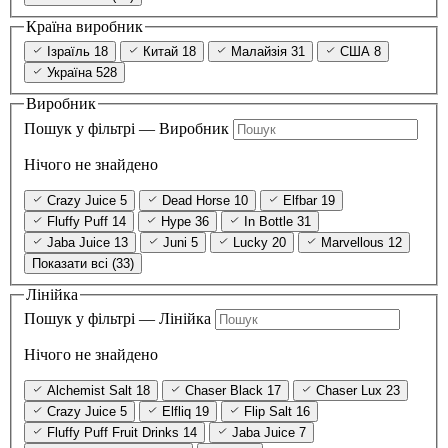
Країна виробник
Ізраїль
18
Китай
18
Малайзія
31
США
8
Україна
528
Виробник
Пошук у фільтрі — Виробник
Нічого не знайдено
Crazy Juice
5
Dead Horse
10
Elfbar
19
Fluffy Puff
14
Hype
36
In Bottle
31
Jaba Juice
13
Juni
5
Lucky
20
Marvellous
12
Показати всі (33)
Лінійка
Пошук у фільтрі — Лінійка
Нічого не знайдено
Alchemist Salt
18
Chaser Black
17
Chaser Lux
23
Crazy Juice
5
Elfliq
19
Flip Salt
16
Fluffy Puff Fruit Drinks
14
Jaba Juice
7