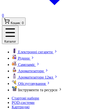
0
Кошик:
0
Каталог
Електронні сигарети
Рідини
Самозаміс
Ароматизатори
Ароматизатори 12мл
Обслуговування
Інструменти та ресурси
Стартові набори
POD-системи
Картриджі