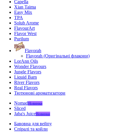
Capella
Xian Taima
Easy Mix
TPA
Solub Arome
FlavourArt
Flavor West
Purilum
Flavorah
Flavorah (Оригінальні флакони)
LorAnn Oils
Wonder Flavours
Jungle Flavors
Liquid Barn
River Flavors
Real Flavors
Тютюнові ароматизатори
Nomad
Новинки
Sliced
Jaba's Juice
Новинки
Бавовна для вейпу
Спіралі та койли