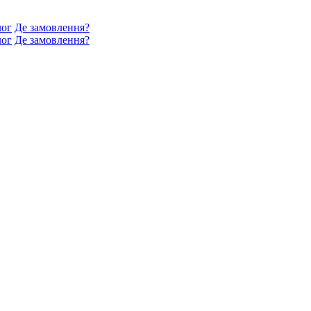
лог
Де замовлення?
лог
Де замовлення?