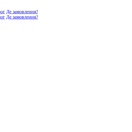
лог
Де замовлення?
лог
Де замовлення?