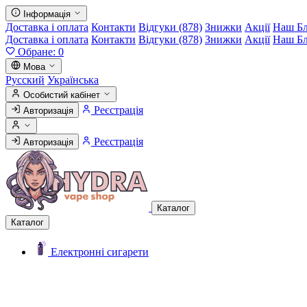
Інформація
Доставка і оплата
Контакти
Відгуки (878)
Знижки
Акції
Наш Б
Доставка і оплата
Контакти
Відгуки (878)
Знижки
Акції
Наш Б
Обране:
0
Мова
Русский
Українська
Особистий кабінет
Реєстрація
Авторизація
Реєстрація
Авторизація
Каталог
Каталог
Електронні сигарети