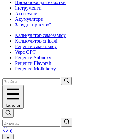
Проволока для намотки
Інструменти
Аксесуари
Акумулятори
Зарядні пристрої
Калькулятор самозамісу
Калькулятор спіралі
Рецепти самозамісу
Vape GPT
Рецепти Sobucky
Рецепти Flavorah
Рецепти Molinberry
Каталог
0