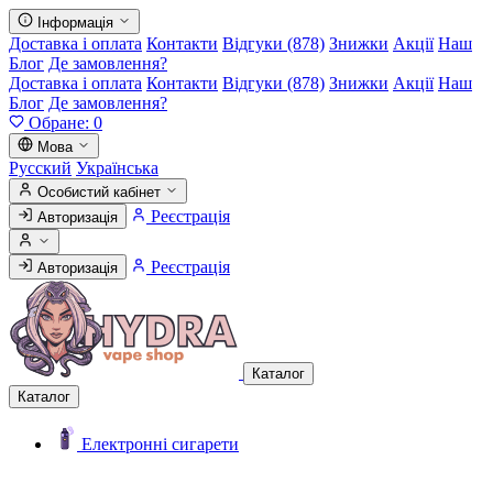
Інформація
Доставка і оплата
Контакти
Відгуки (878)
Знижки
Акції
Наш
Блог
Де замовлення?
Доставка і оплата
Контакти
Відгуки (878)
Знижки
Акції
Наш
Блог
Де замовлення?
Обране:
0
Мова
Русский
Українська
Особистий кабінет
Реєстрація
Авторизація
Реєстрація
Авторизація
Каталог
Каталог
Електронні сигарети