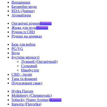
Випарники
Батарейні моди
RDA (Дріпки)
Атомайзери
Органічні рідини
Новинки
Жижа для пода
Новинки
Рідина із CBD
Рідини на аромках
База для вейпа
PG/VG
Вода
Бустери міцності
Лужний (Органічний)
Сольовий
Нікобустер
CBD - ізолят
Тара та флаконі
Підсилювачі смаку
Hydra Flavors
Molinberry (Chemnovatic)
Sobucky (Super Aromas)
Новинки
Inawera (Flavorika)