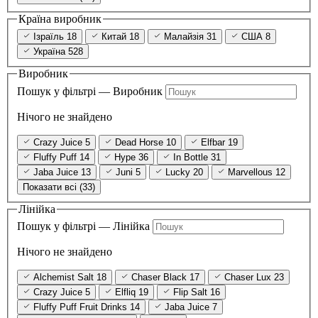
Країна виробник
Ізраїль
18
Китай
18
Малайзія
31
США
8
Україна
528
Виробник
Пошук у фільтрі — Виробник
Нічого не знайдено
Crazy Juice
5
Dead Horse
10
Elfbar
19
Fluffy Puff
14
Hype
36
In Bottle
31
Jaba Juice
13
Juni
5
Lucky
20
Marvellous
12
Показати всі (33)
Лінійка
Пошук у фільтрі — Лінійка
Нічого не знайдено
Alchemist Salt
18
Chaser Black
17
Chaser Lux
23
Crazy Juice
5
Elfliq
19
Flip Salt
16
Fluffy Puff Fruit Drinks
14
Jaba Juice
7