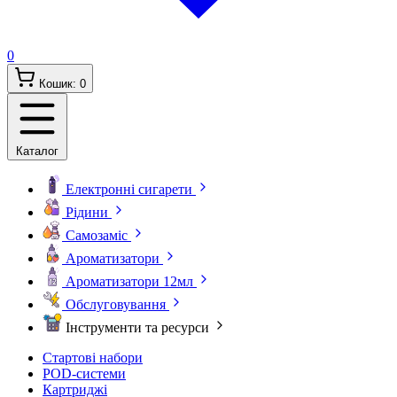
0
Кошик:
0
Каталог
Електронні сигарети
Рідини
Самозаміс
Ароматизатори
Ароматизатори 12мл
Обслуговування
Інструменти та ресурси
Стартові набори
POD-системи
Картриджі