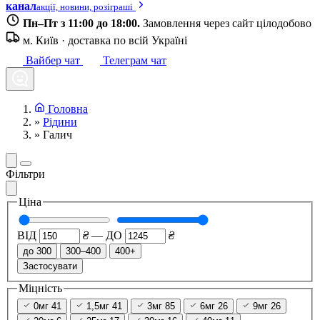
канал
акції, новини, розіграші
Пн–Пт з 11:00 до 18:00.
Замовлення через сайт цілодобово
м. Київ · доставка по всій Україні
Вайбер чат
Телеграм чат
Головна
»
Рідини
»
Галич
Фільтри
Ціна
ВІД
₴
—
ДО
₴
до 300
300–400
400+
Застосувати
Міцність
0мг
41
1,5мг
41
3мг
85
6мг
26
9мг
26