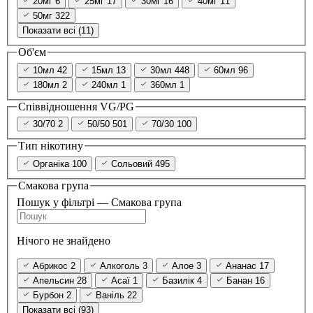
20мг
6
25мг
17
30мг
16
40мг
11
50мг
322
Показати всі (11)
Об'єм
10мл
42
15мл
13
30мл
448
60мл
96
180мл
2
240мл
1
360мл
1
Співвідношення VG/PG
30/70
2
50/50
501
70/30
100
Тип нікотину
Органіка
100
Сольовий
495
Смакова група
Пошук у фільтрі — Смакова група
Нічого не знайдено
Абрикос
2
Алкоголь
3
Алое
3
Ананас
17
Апельсин
28
Асаї
1
Базилік
4
Банан
16
Бурбон
2
Ваніль
22
Показати всі (93)