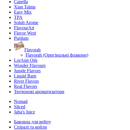
Capella
Xian Taima
Easy Mix
TPA
Solub Arome
FlavourArt
Flavor West
Purilum
Flavorah
Flavorah (Оригінальні флакони)
LorAnn Oils
Wonder Flavours
Jungle Flavors
Liquid Barn
River Flavors
Real Flavors
Тютюнові ароматизатори
Nomad
Sliced
Jaba's Juice
Бавовна для вейпу
Спіралі та койли