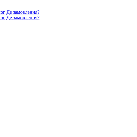
лог
Де замовлення?
лог
Де замовлення?