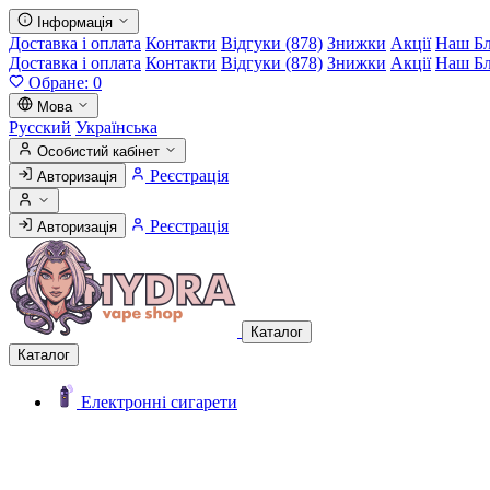
Інформація
Доставка і оплата
Контакти
Відгуки (878)
Знижки
Акції
Наш Б
Доставка і оплата
Контакти
Відгуки (878)
Знижки
Акції
Наш Б
Обране:
0
Мова
Русский
Українська
Особистий кабінет
Реєстрація
Авторизація
Реєстрація
Авторизація
Каталог
Каталог
Електронні сигарети