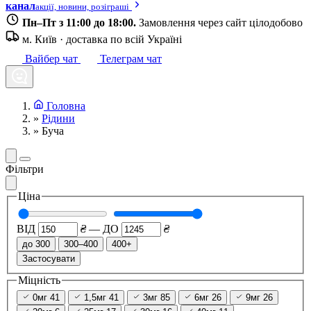
канал
акції, новини, розіграші
Пн–Пт з 11:00 до 18:00.
Замовлення через сайт цілодобово
м. Київ · доставка по всій Україні
Вайбер чат
Телеграм чат
Головна
»
Рідини
»
Буча
Фільтри
Ціна
ВІД
₴
—
ДО
₴
до 300
300–400
400+
Застосувати
Міцність
0мг
41
1,5мг
41
3мг
85
6мг
26
9мг
26