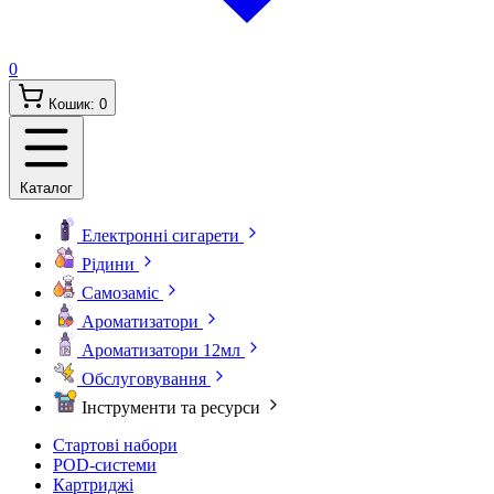
0
Кошик:
0
Каталог
Електронні сигарети
Рідини
Самозаміс
Ароматизатори
Ароматизатори 12мл
Обслуговування
Інструменти та ресурси
Стартові набори
POD-системи
Картриджі