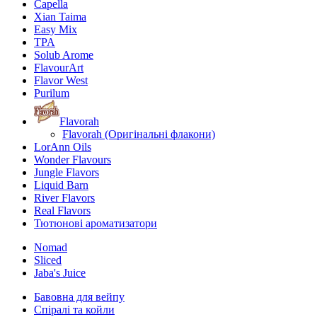
Capella
Xian Taima
Easy Mix
TPA
Solub Arome
FlavourArt
Flavor West
Purilum
Flavorah
Flavorah (Оригінальні флакони)
LorAnn Oils
Wonder Flavours
Jungle Flavors
Liquid Barn
River Flavors
Real Flavors
Тютюнові ароматизатори
Nomad
Sliced
Jaba's Juice
Бавовна для вейпу
Спіралі та койли