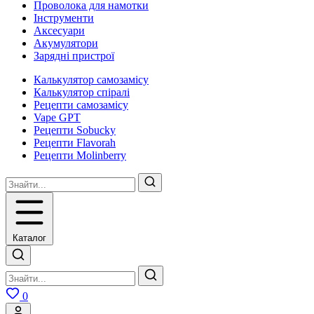
Проволока для намотки
Інструменти
Аксесуари
Акумулятори
Зарядні пристрої
Калькулятор самозамісу
Калькулятор спіралі
Рецепти самозамісу
Vape GPT
Рецепти Sobucky
Рецепти Flavorah
Рецепти Molinberry
Каталог
0