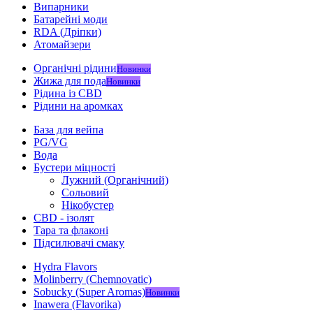
Випарники
Батарейні моди
RDA (Дріпки)
Атомайзери
Органічні рідини
Новинки
Жижа для пода
Новинки
Рідина із CBD
Рідини на аромках
База для вейпа
PG/VG
Вода
Бустери міцності
Лужний (Органічний)
Сольовий
Нікобустер
CBD - ізолят
Тара та флаконі
Підсилювачі смаку
Hydra Flavors
Molinberry (Chemnovatic)
Sobucky (Super Aromas)
Новинки
Inawera (Flavorika)