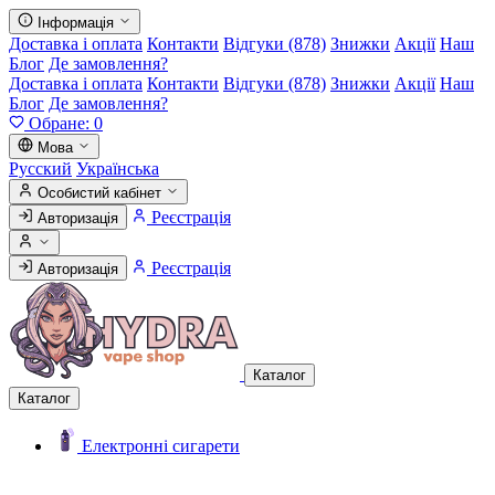
Інформація
Доставка і оплата
Контакти
Відгуки (878)
Знижки
Акції
Наш
Блог
Де замовлення?
Доставка і оплата
Контакти
Відгуки (878)
Знижки
Акції
Наш
Блог
Де замовлення?
Обране:
0
Мова
Русский
Українська
Особистий кабінет
Реєстрація
Авторизація
Реєстрація
Авторизація
Каталог
Каталог
Електронні сигарети