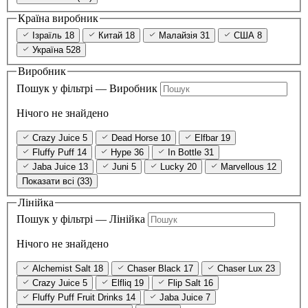
Країна виробник
Ізраїль
18
Китай
18
Малайзія
31
США
8
Україна
528
Виробник
Пошук у фільтрі — Виробник
Нічого не знайдено
Crazy Juice
5
Dead Horse
10
Elfbar
19
Fluffy Puff
14
Hype
36
In Bottle
31
Jaba Juice
13
Juni
5
Lucky
20
Marvellous
12
Показати всі (33)
Лінійка
Пошук у фільтрі — Лінійка
Нічого не знайдено
Alchemist Salt
18
Chaser Black
17
Chaser Lux
23
Crazy Juice
5
Elfliq
19
Flip Salt
16
Fluffy Puff Fruit Drinks
14
Jaba Juice
7