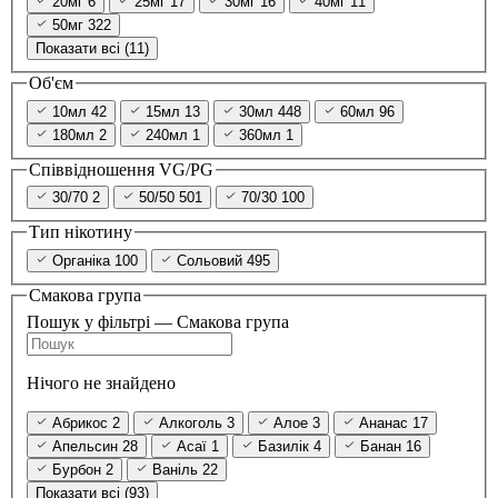
20мг
6
25мг
17
30мг
16
40мг
11
50мг
322
Показати всі (11)
Об'єм
10мл
42
15мл
13
30мл
448
60мл
96
180мл
2
240мл
1
360мл
1
Співвідношення VG/PG
30/70
2
50/50
501
70/30
100
Тип нікотину
Органіка
100
Сольовий
495
Смакова група
Пошук у фільтрі — Смакова група
Нічого не знайдено
Абрикос
2
Алкоголь
3
Алое
3
Ананас
17
Апельсин
28
Асаї
1
Базилік
4
Банан
16
Бурбон
2
Ваніль
22
Показати всі (93)