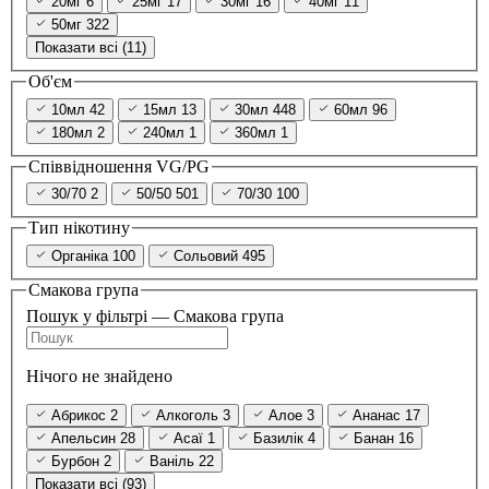
20мг
6
25мг
17
30мг
16
40мг
11
50мг
322
Показати всі (11)
Об'єм
10мл
42
15мл
13
30мл
448
60мл
96
180мл
2
240мл
1
360мл
1
Співвідношення VG/PG
30/70
2
50/50
501
70/30
100
Тип нікотину
Органіка
100
Сольовий
495
Смакова група
Пошук у фільтрі — Смакова група
Нічого не знайдено
Абрикос
2
Алкоголь
3
Алое
3
Ананас
17
Апельсин
28
Асаї
1
Базилік
4
Банан
16
Бурбон
2
Ваніль
22
Показати всі (93)