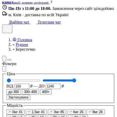
канал
акції, новини, розіграші
Пн–Пт з 11:00 до 18:00.
Замовлення через сайт цілодобово
м. Київ · доставка по всій Україні
Вайбер чат
Телеграм чат
Головна
»
Рідини
»
Берестечко
Фільтри
Ціна
ВІД
₴
—
ДО
₴
до 300
300–400
400+
Застосувати
Міцність
0мг
41
1,5мг
41
3мг
85
6мг
26
9мг
26