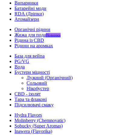
Випарники
Батарейні моди
RDA (Дріпки)
Атомайзери
Органічні рідини
Жижа для пода
Новинки
Рідина із CBD
Рідини на аромках
База для вейпа
PG/VG
Вода
Бустери міцності
Лужний (Органічний)
Сольовий
Нікобустер
CBD - ізолят
Тара та флаконі
Підсилювачі смаку
Hydra Flavors
Molinberry (Chemnovatic)
Sobucky (Super Aromas)
Inawera (Flavorika)