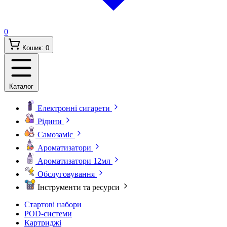
0
Кошик:
0
Каталог
Електронні сигарети
Рідини
Самозаміс
Ароматизатори
Ароматизатори 12мл
Обслуговування
Інструменти та ресурси
Стартові набори
POD-системи
Картриджі