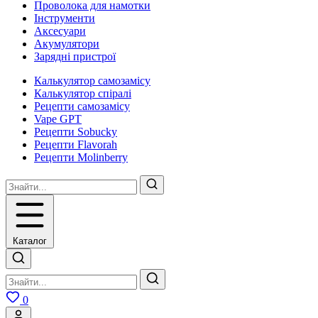
Проволока для намотки
Інструменти
Аксесуари
Акумулятори
Зарядні пристрої
Калькулятор самозамісу
Калькулятор спіралі
Рецепти самозамісу
Vape GPT
Рецепти Sobucky
Рецепти Flavorah
Рецепти Molinberry
Каталог
0