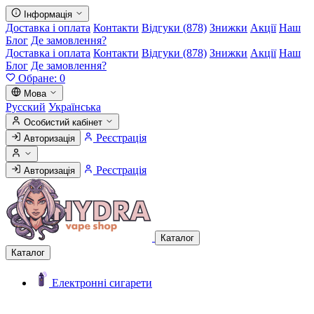
Інформація
Доставка і оплата
Контакти
Відгуки (878)
Знижки
Акції
Наш
Блог
Де замовлення?
Доставка і оплата
Контакти
Відгуки (878)
Знижки
Акції
Наш
Блог
Де замовлення?
Обране:
0
Мова
Русский
Українська
Особистий кабінет
Реєстрація
Авторизація
Реєстрація
Авторизація
Каталог
Каталог
Електронні сигарети