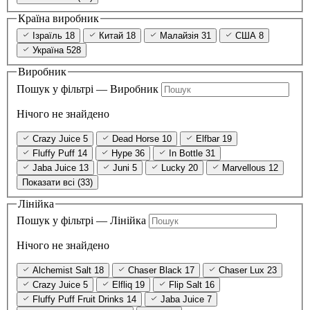
Країна виробник
Ізраїль
18
Китай
18
Малайзія
31
США
8
Україна
528
Виробник
Пошук у фільтрі — Виробник
Нічого не знайдено
Crazy Juice
5
Dead Horse
10
Elfbar
19
Fluffy Puff
14
Hype
36
In Bottle
31
Jaba Juice
13
Juni
5
Lucky
20
Marvellous
12
Показати всі (33)
Лінійка
Пошук у фільтрі — Лінійка
Нічого не знайдено
Alchemist Salt
18
Chaser Black
17
Chaser Lux
23
Crazy Juice
5
Elfliq
19
Flip Salt
16
Fluffy Puff Fruit Drinks
14
Jaba Juice
7