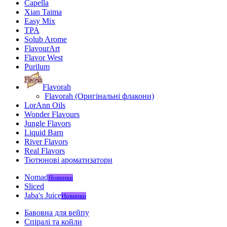
Capella
Xian Taima
Easy Mix
TPA
Solub Arome
FlavourArt
Flavor West
Purilum
Flavorah
Flavorah (Оригінальні флакони)
LorAnn Oils
Wonder Flavours
Jungle Flavors
Liquid Barn
River Flavors
Real Flavors
Тютюнові ароматизатори
Nomad
Новинки
Sliced
Jaba's Juice
Новинки
Бавовна для вейпу
Спіралі та койли