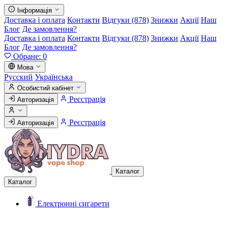
Інформація
Доставка і оплата
Контакти
Відгуки (878)
Знижки
Акції
Наш
Блог
Де замовлення?
Доставка і оплата
Контакти
Відгуки (878)
Знижки
Акції
Наш
Блог
Де замовлення?
Обране:
0
Мова
Русский
Українська
Особистий кабінет
Реєстрація
Авторизація
Реєстрація
Авторизація
Каталог
Каталог
Електронні сигарети