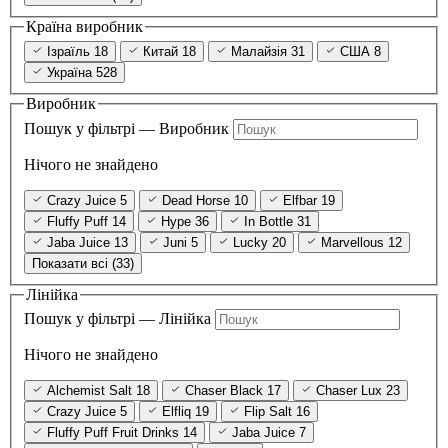
Країна виробник
Ізраїль
18
Китай
18
Малайзія
31
США
8
Україна
528
Виробник
Пошук у фільтрі — Виробник
Нічого не знайдено
Crazy Juice
5
Dead Horse
10
Elfbar
19
Fluffy Puff
14
Hype
36
In Bottle
31
Jaba Juice
13
Juni
5
Lucky
20
Marvellous
12
Показати всі (33)
Лінійка
Пошук у фільтрі — Лінійка
Нічого не знайдено
Alchemist Salt
18
Chaser Black
17
Chaser Lux
23
Crazy Juice
5
Elfliq
19
Flip Salt
16
Fluffy Puff Fruit Drinks
14
Jaba Juice
7