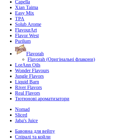
Capella
Xian Taima
Easy Mix
TPA
Solub Arome
FlavourArt
Flavor West
Purilum
Flavorah
Flavorah (Оригінальні флакони)
LorAnn Oils
Wonder Flavours
Jungle Flavors
Liquid Barn
River Flavors
Real Flavors
Тютюнові ароматизатори
Nomad
Sliced
Jaba's Juice
Бавовна для вейпу
Спіралі та койли