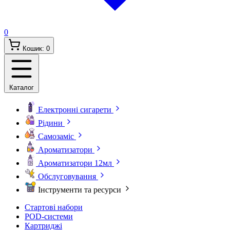
0
Кошик:
0
Каталог
Електронні сигарети
Рідини
Самозаміс
Ароматизатори
Ароматизатори 12мл
Обслуговування
Інструменти та ресурси
Стартові набори
POD-системи
Картриджі