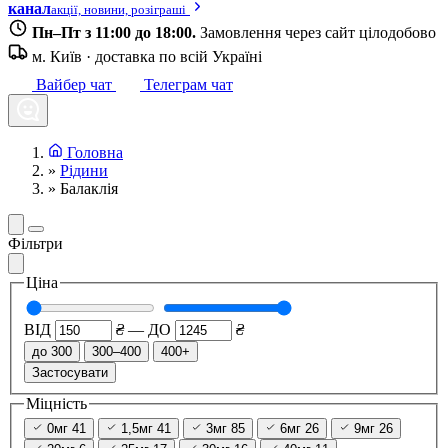
канал
акції, новини, розіграші
Пн–Пт з 11:00 до 18:00.
Замовлення через сайт цілодобово
м. Київ · доставка по всій Україні
Вайбер чат
Телеграм чат
Головна
»
Рідини
»
Балаклія
Фільтри
Ціна
ВІД
₴
—
ДО
₴
до 300
300–400
400+
Застосувати
Міцність
0мг
41
1,5мг
41
3мг
85
6мг
26
9мг
26