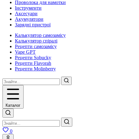
Проволока для намотки
Інструменти
Аксесуари
Акумулятори
Зарядні пристрої
Калькулятор самозамісу
Калькулятор спіралі
Рецепти самозамісу
Vape GPT
Рецепти Sobucky
Рецепти Flavorah
Рецепти Molinberry
Каталог
0