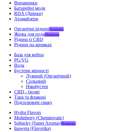
Випарники
Батарейні моди
RDA (Дріпки)
Атомайзери
Органічні рідини
Новинки
Жижа для пода
Новинки
Рідина із CBD
Рідини на аромках
База для вейпа
PG/VG
Вода
Бустери міцності
Лужний (Органічний)
Сольовий
Нікобустер
CBD - ізолят
Тара та флаконі
Підсилювачі смаку
Hydra Flavors
Molinberry (Chemnovatic)
Sobucky (Super Aromas)
Новинки
Inawera (Flavorika)