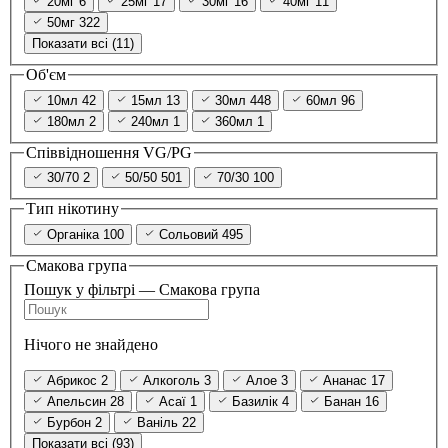
20мг
6
25мг
17
30мг
16
40мг
11
50мг
322
Показати всі (11)
Об'єм
10мл
42
15мл
13
30мл
448
60мл
96
180мл
2
240мл
1
360мл
1
Співвідношення VG/PG
30/70
2
50/50
501
70/30
100
Тип нікотину
Органіка
100
Сольовий
495
Смакова група
Пошук у фільтрі — Смакова група
Нічого не знайдено
Абрикос
2
Алкоголь
3
Алое
3
Ананас
17
Апельсин
28
Асаї
1
Базилік
4
Банан
16
Бурбон
2
Ваніль
22
Показати всі (93)