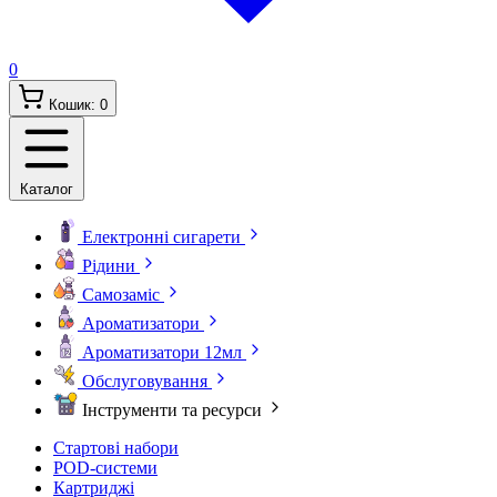
0
Кошик:
0
Каталог
Електронні сигарети
Рідини
Самозаміс
Ароматизатори
Ароматизатори 12мл
Обслуговування
Інструменти та ресурси
Стартові набори
POD-системи
Картриджі