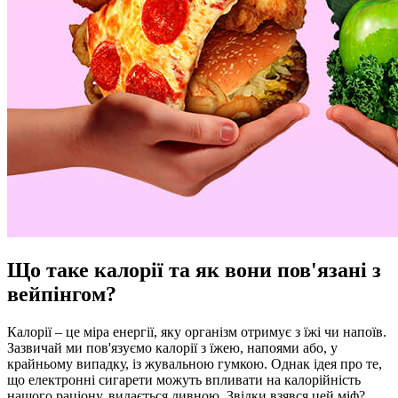
Що таке калорії та як вони пов'язані з
вейпінгом?
Калорії – це міра енергії, яку організм отримує з їжі чи напоїв.
Зазвичай ми пов'язуємо калорії з їжею, напоями або, у
крайньому випадку, із жувальною гумкою. Однак ідея про те,
що електронні сигарети можуть впливати на калорійність
нашого раціону, видається дивною. Звідки взявся цей міф?