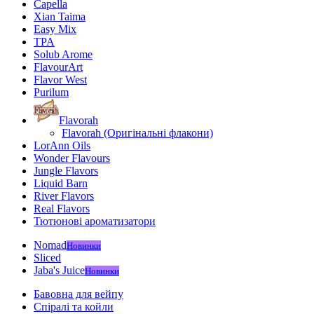
Capella
Xian Taima
Easy Mix
TPA
Solub Arome
FlavourArt
Flavor West
Purilum
Flavorah
Flavorah (Оригінальні флакони)
LorAnn Oils
Wonder Flavours
Jungle Flavors
Liquid Barn
River Flavors
Real Flavors
Тютюнові ароматизатори
Nomad
Новинки
Sliced
Jaba's Juice
Новинки
Бавовна для вейпу
Спіралі та койли