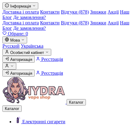
Інформація
Доставка і оплата
Контакти
Відгуки (878)
Знижки
Акції
Наш
Блог
Де замовлення?
Доставка і оплата
Контакти
Відгуки (878)
Знижки
Акції
Наш
Блог
Де замовлення?
Обране:
0
Мова
Русский
Українська
Особистий кабінет
Реєстрація
Авторизація
Реєстрація
Авторизація
Каталог
Каталог
Електронні сигарети