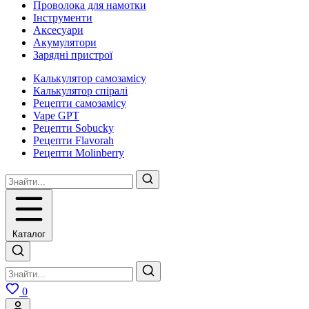
Проволока для намотки
Інструменти
Аксесуари
Акумулятори
Зарядні пристрої
Калькулятор самозамісу
Калькулятор спіралі
Рецепти самозамісу
Vape GPT
Рецепти Sobucky
Рецепти Flavorah
Рецепти Molinberry
Каталог
0