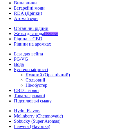
Випарники
Батарейні моди
RDA (Дріпки)
Атомайзери
Органічні рідини
Жижа для пода
Новинки
Рідина із CBD
Рідини на аромках
База для вейпа
PG/VG
Вода
Бустери міцності
Лужний (Органічний)
Сольовий
Нікобустер
CBD - ізолят
Тара та флаконі
Підсилювачі смаку
Hydra Flavors
Molinberry (Chemnovatic)
Sobucky (Super Aromas)
Inawera (Flavorika)