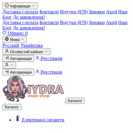
Інформація
Доставка і оплата
Контакти
Відгуки (878)
Знижки
Акції
Наш
Блог
Де замовлення?
Доставка і оплата
Контакти
Відгуки (878)
Знижки
Акції
Наш
Блог
Де замовлення?
Обране:
0
Мова
Русский
Українська
Особистий кабінет
Реєстрація
Авторизація
Реєстрація
Авторизація
Каталог
Каталог
Електронні сигарети