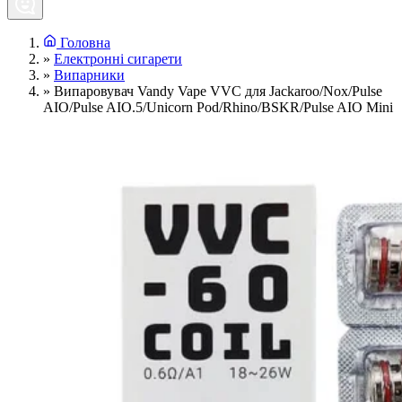
Головна
»
Електронні сигарети
»
Випарники
»
Випаровувач Vandy Vape VVC для Jackaroo/Nox/Pulse
AIO/Pulse AIO.5/Unicorn Pod/Rhino/BSKR/Pulse AIO Mini