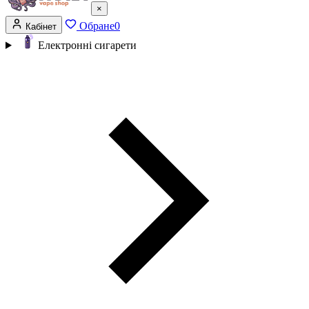
×
Обране
0
Кабінет
Електронні сигарети