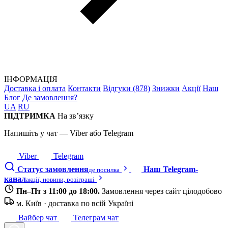
ІНФОРМАЦІЯ
Доставка і оплата
Контакти
Відгуки (878)
Знижки
Акції
Наш
Блог
Де замовлення?
UA
RU
ПІДТРИМКА
На зв’язку
Напишіть у чат — Viber або Telegram
Viber
Telegram
Статус замовлення
Наш Telegram-
де посилка
канал
акції, новини, розіграші
Пн–Пт з 11:00 до 18:00.
Замовлення через сайт цілодобово
м. Київ · доставка по всій Україні
Вайбер чат
Телеграм чат